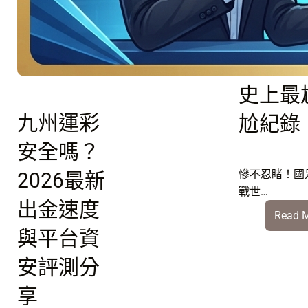
睹！國
月
軍
征戰世
團！
盃：寫
06/26
引
史上最
爆
D
九州運彩
尬紀錄
組
安全嗎？
美
國
慘不忍睹！國
2026最新
vs
戰世…
土
出金速度
Read 
耳
與平台資
其
強
安評測分
強
對
享
決