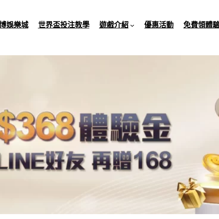
博娛樂城
世界盃投注教學
遊戲介紹
優惠活動
免費領體