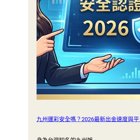
九州運彩安全嗎？2026最新出金速度與