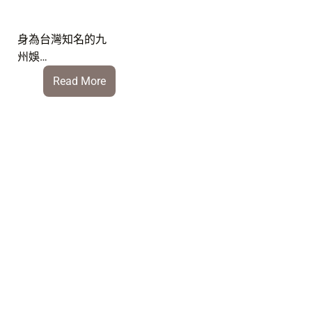
身為台灣知名的九
州娛…
:
Read More
九
州
運
彩
安
全
嗎？
2026
最
新
出
金
速