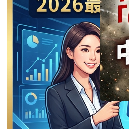
爆 D組 美
國 vs 土耳
其強強對
決
美洲地主強碰星月
軍團…
:
Read More
美
洲
地
主
強
慘不忍
碰
星