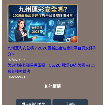
九州運彩安全嗎？2026最新出金速度與平台資安評測
分享
07/15/2026
美洲地主強碰星月軍團！06/26 引爆 D組 美國 vs 土
耳其強強對決
06/25/2026
其他標籤
世界盃投注教學
信用版