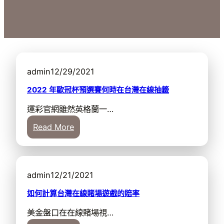
admin
12/29/2021
2022 年歐冠杯預選賽何時在台灣在線抽籤
運彩官網雖然英格蘭一…
:
Read More
2
0
2
admin
12/21/2021
2
年
如何計算台灣在線賭場遊戲的賠率
歐
美金盤口在在線賭場視…
冠