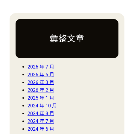
a
博
r
彩
c
線
h
彙整文章
2026 年 7 月
2026 年 6 月
2026 年 3 月
2026 年 2 月
2025 年 1 月
2024 年 10 月
2024 年 8 月
2024 年 7 月
2024 年 6 月