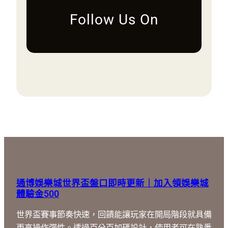
大獎娛樂城
天宮聖女
Follow Us On
娛樂城
娛樂城優惠
娛樂城體驗金
娛樂城體驗金500
Instagram
Facebook
Threads
戰神賽特詐騙
戰神賽特 通博送8888
捕魚機
撲克 牌
歐冠盃投注教學
武財神娛樂城app
玩運彩
現金版
百家樂
美金盤口
老虎機
老虎機攻略
通博娛樂城世界盃盤口即時更新｜加入領娛樂城
老虎機教學
老虎機遊戲
體驗金500
老虎機遊戲全解析
聚寶財神
世界盃賽事節奏快速，回饋能讓玩家在開局階段就具備
更高操作彈性。透過百分百加碼設計，使用者可在熟悉