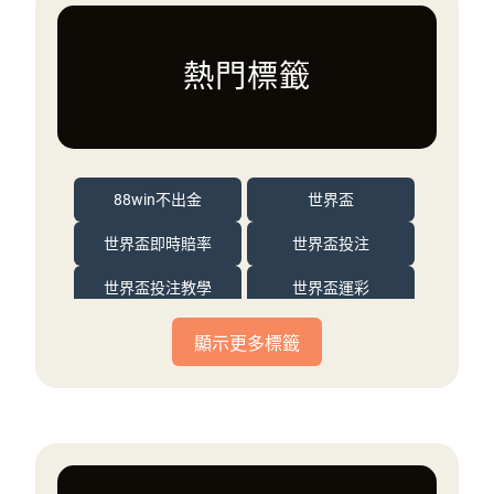
熱門標籤
88win不出金
世界盃
世界盃即時賠率
世界盃投注
世界盃投注教學
世界盃運彩
九州娛樂app
九州娛樂城倒了
顯示更多標籤
九州運彩
信用版
優塔娛樂城
優塔德州
北京賽車pk10
吃角子老虎機