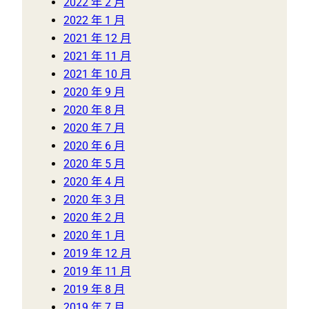
2022 年 2 月
2022 年 1 月
2021 年 12 月
2021 年 11 月
2021 年 10 月
2020 年 9 月
2020 年 8 月
2020 年 7 月
2020 年 6 月
2020 年 5 月
2020 年 4 月
2020 年 3 月
2020 年 2 月
2020 年 1 月
2019 年 12 月
2019 年 11 月
2019 年 8 月
2019 年 7 月