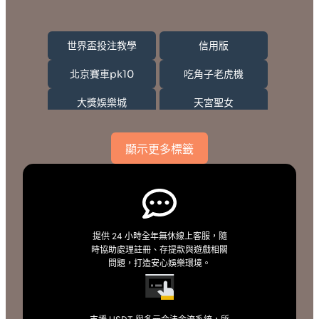
世界盃投注教學
信用版
北京賽車pk10
吃角子老虎機
大獎娛樂城
天宮聖女
娛樂城
娛樂城優惠
顯示更多標籤
娛樂城體驗金
娛樂城體驗金500
戰神賽特 通博送8888
玩運彩
現金版
老虎機
提供 24 小時全年無休線上客服，隨
老虎機攻略
老虎機遊戲
時協助處理註冊、存提款與遊戲相關
問題，打造安心娛樂環境。
老虎機遊戲全解析
通博娛樂城
運彩官網
香港六合彩