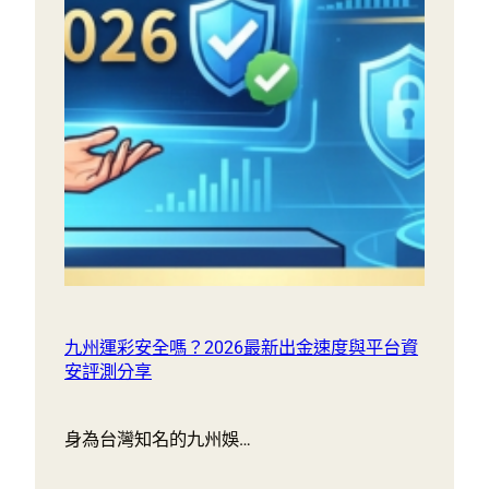
九州運彩安全嗎？2026最新出金速度與平台資
安評測分享
身為台灣知名的九州娛…