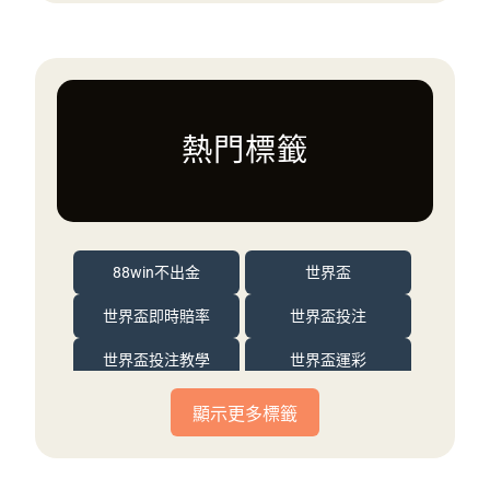
熱門標籤
88win不出金
世界盃
世界盃即時賠率
世界盃投注
世界盃投注教學
世界盃運彩
九州娛樂app
九州娛樂城倒了
顯示更多標籤
九州運彩
信用版