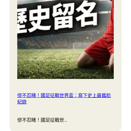
慘不忍睹！國足征戰世界盃：寫下史上最尷尬
紀錄
慘不忍睹！國足征戰世…