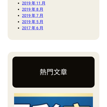
2019 年 11 月
2019 年 8 月
2019 年 7 月
2019 年 5 月
2017 年 6 月
熱門文章