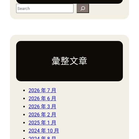
k
S
1
e
0
a
全
r
年
c
無
h
休
彙整文章
2026 年 7 月
2026 年 6 月
2026 年 3 月
2026 年 2 月
2025 年 1 月
2024 年 10 月
2024 年 8 月