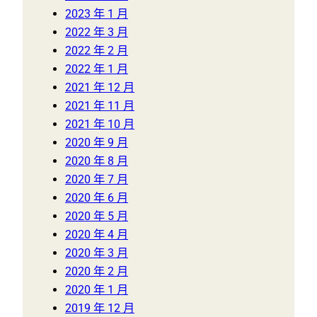
2023 年 1 月
2022 年 3 月
2022 年 2 月
2022 年 1 月
2021 年 12 月
2021 年 11 月
2021 年 10 月
2020 年 9 月
2020 年 8 月
2020 年 7 月
2020 年 6 月
2020 年 5 月
2020 年 4 月
2020 年 3 月
2020 年 2 月
2020 年 1 月
2019 年 12 月