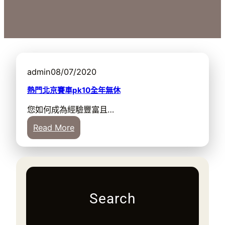
admin
08/07/2020
熱門北京賽車pk10全年無休
您如何成為經驗豐富且…
:
Read More
熱
門
北
京
賽
Search
車
p