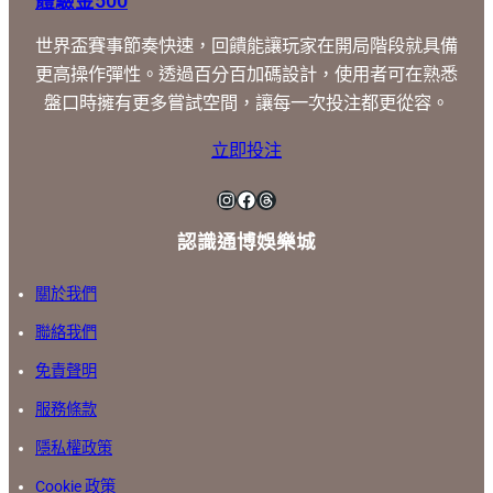
體驗金500
老虎機遊戲全解析
聚寶財神
世界盃賽事節奏快速，回饋能讓玩家在開局階段就具備
更高操作彈性。透過百分百加碼設計，使用者可在熟悉
財神娛樂
財神娛樂詐騙
盤口時擁有更多嘗試空間，讓每一次投注都更從容。
通博
通博傳票
立即投注
通博娛樂城
運彩報馬仔
Instagram
Facebook
Threads
運彩官網
香港六合彩
認識通博娛樂城
魔龍傳奇
關於我們
聯絡我們
免責聲明
服務條款
隱私權政策
Cookie 政策