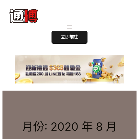
跳
至
主
要
立即前往
內
容
月份:
2020 年 8 月