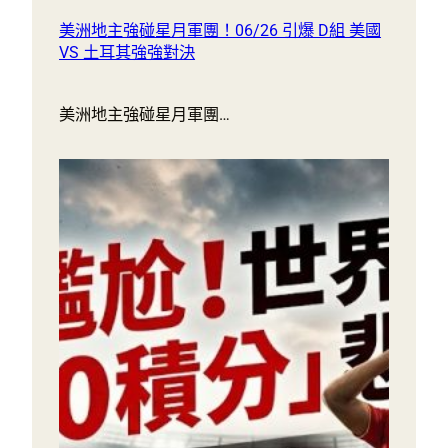
美洲地主強碰星月軍團！06/26 引爆 D組 美國
VS 土耳其強強對決
美洲地主強碰星月軍團…