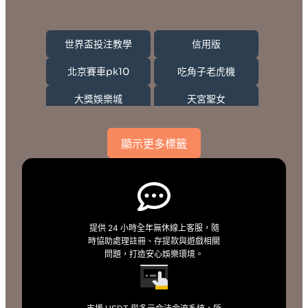
世界盃投注教學
信用版
北京賽車pk10
吃角子老虎機
大獎娛樂城
天宮聖女
娛樂城
娛樂城優惠
顯示更多標籤
娛樂城體驗金
娛樂城體驗金500
戰神賽特 通博送8888
玩運彩
現金版
老虎機
提供 24 小時全年無休線上客服，隨
老虎機攻略
老虎機遊戲
時協助處理註冊、存提款與遊戲相關
問題，打造安心娛樂環境。
老虎機遊戲全解析
通博娛樂城
運彩官網
香港六合彩