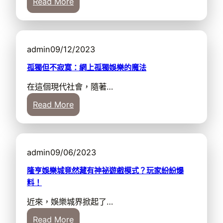
:
城
Read More
動
擊
產
、
敗
業
遊
庄
趨
戲
admin
09/12/2023
家
勢
等
的
：
資
孤獨但不寂寞：網上孤獨娛樂的魔法
關
虛
訊
在這個現代社會，隨著…
鍵
擬
不
:
戰
Read More
貨
漏
孤
術
幣
接
獨
！
將
！
但
卡
成
admin
09/06/2023
不
利
新
寂
百
戰
隆亨娛樂城竟然藏有神祕遊戲模式？玩家紛紛爆
寞
家
場
料！
：
樂
近來，娛樂城界掀起了…
網
高
:
Read More
上
手