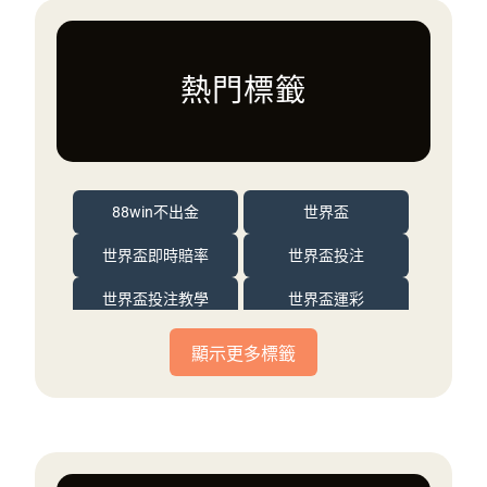
熱門標籤
88win不出金
世界盃
世界盃即時賠率
世界盃投注
世界盃投注教學
世界盃運彩
九州娛樂app
九州娛樂城倒了
顯示更多標籤
九州運彩
信用版
優塔娛樂城
優塔德州
北京賽車pk10
吃角子老虎機