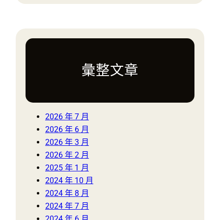
待
家
a
！
紛
r
玩
紛
c
家
爆
h
滿
料
彙整文章
意
！
度
破
表
2026 年 7 月
飆
2026 年 6 月
升
2026 年 3 月
！
2026 年 2 月
2025 年 1 月
2024 年 10 月
2024 年 8 月
2024 年 7 月
2024 年 6 月