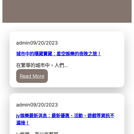
admin
09/20/2023
城市中的隱藏寶藏：星空娛樂的夜晚之旅！
在繁華的城市中，人們…
:
Read More
城
市
中
admin
09/20/2023
的
隱
jy娛樂最新消息：最新優惠、活動、遊戲等資訊不
藏
漏接！
寶