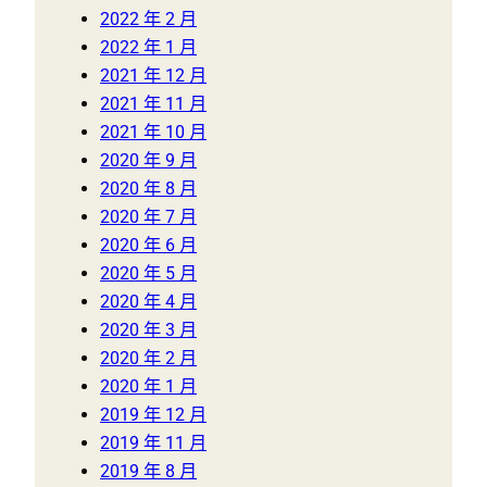
2022 年 2 月
2022 年 1 月
2021 年 12 月
2021 年 11 月
2021 年 10 月
2020 年 9 月
2020 年 8 月
2020 年 7 月
2020 年 6 月
2020 年 5 月
2020 年 4 月
2020 年 3 月
2020 年 2 月
2020 年 1 月
2019 年 12 月
2019 年 11 月
2019 年 8 月