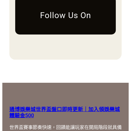
大獎娛樂城
天宮聖女
Follow Us On
娛樂城
娛樂城優惠
娛樂城體驗金
娛樂城體驗金500
Instagram
Facebook
Threads
戰神賽特詐騙
戰神賽特 通博送8888
捕魚機
撲克 牌
歐冠盃投注教學
武財神娛樂城app
玩運彩
現金版
百家樂
美金盤口
老虎機
老虎機攻略
通博娛樂城世界盃盤口即時更新｜加入領娛樂城
老虎機教學
老虎機遊戲
體驗金500
老虎機遊戲全解析
聚寶財神
世界盃賽事節奏快速，回饋能讓玩家在開局階段就具備