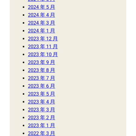
2024 年 5 月
2024 年 4 月
2024 年 3 月
2024 年 1 月
2023 年 12 月
2023 年 11 月
2023 年 10 月
2023 年 9 月
2023 年 8 月
2023 年 7 月
2023 年 6 月
2023 年 5 月
2023 年 4 月
2023 年 3 月
2023 年 2 月
2023 年 1 月
2022 年 3 月