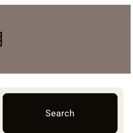
月
Search