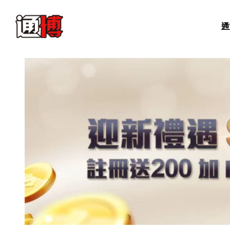
跳
至
通
主
要
內
容