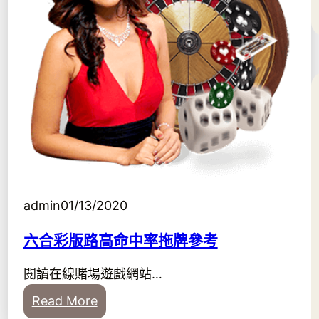
admin
01/13/2020
六合彩版路高命中率拖牌參考
閱讀在線賭場遊戲網站…
:
Read More