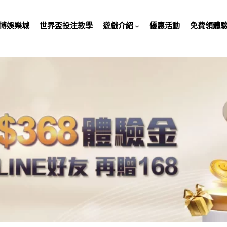
博娛樂城
世界盃投注教學
遊戲介紹
優惠活動
免費領體