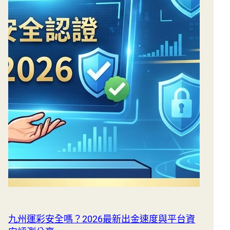
九州運彩安全嗎？2026最新出金速度與平台資