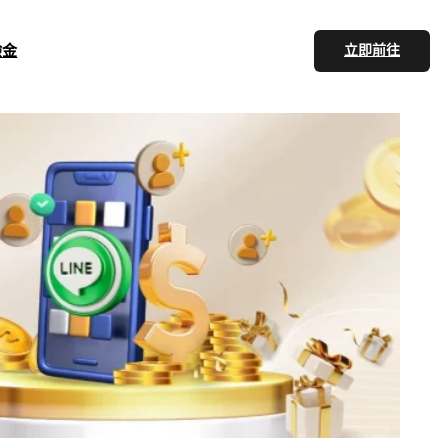
驗金
立即前往