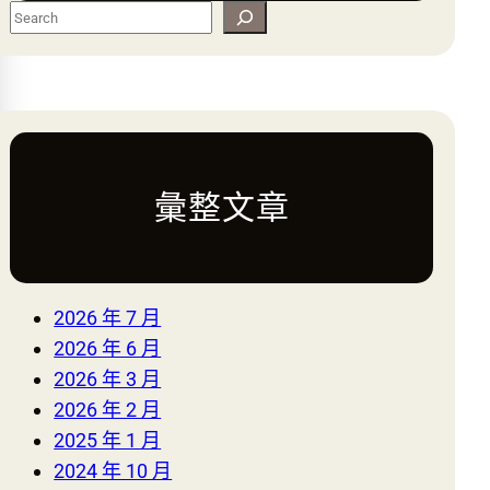
S
e
a
r
c
h
彙整文章
2026 年 7 月
2026 年 6 月
2026 年 3 月
2026 年 2 月
2025 年 1 月
2024 年 10 月