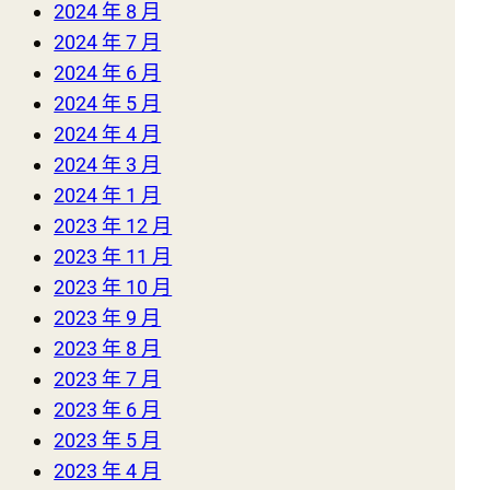
2024 年 8 月
2024 年 7 月
2024 年 6 月
2024 年 5 月
2024 年 4 月
2024 年 3 月
2024 年 1 月
2023 年 12 月
2023 年 11 月
2023 年 10 月
2023 年 9 月
2023 年 8 月
2023 年 7 月
2023 年 6 月
2023 年 5 月
2023 年 4 月