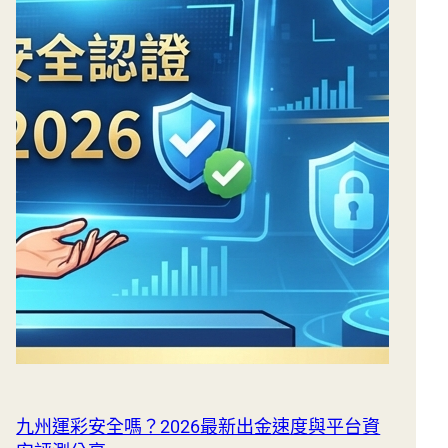
九州運彩安全嗎？2026最新出金速度與平台資