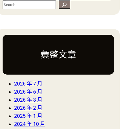
S
e
a
r
c
h
彙整文章
2026 年 7 月
2026 年 6 月
2026 年 3 月
2026 年 2 月
2025 年 1 月
2024 年 10 月