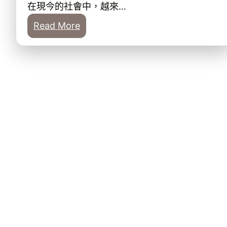
在現今的社會中，越來…
:
Read More
透
過
娛
樂
城
推
薦
制
度
，
每
月
輕
鬆