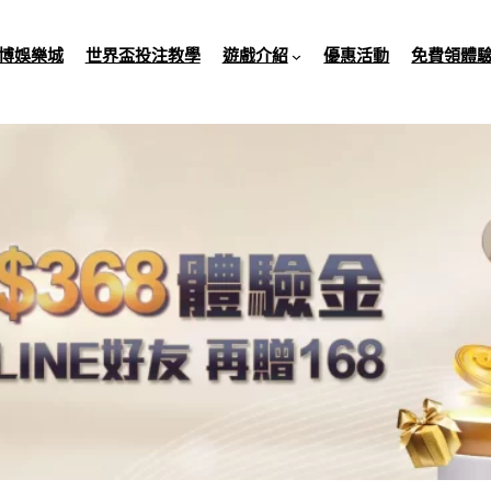
博娛樂城
世界盃投注教學
遊戲介紹
優惠活動
免費領體