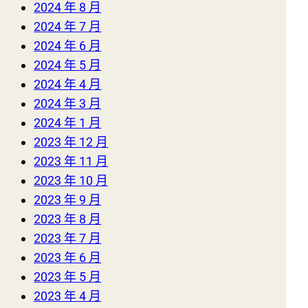
2024 年 8 月
2024 年 7 月
2024 年 6 月
2024 年 5 月
2024 年 4 月
2024 年 3 月
2024 年 1 月
2023 年 12 月
2023 年 11 月
2023 年 10 月
2023 年 9 月
2023 年 8 月
2023 年 7 月
2023 年 6 月
2023 年 5 月
2023 年 4 月