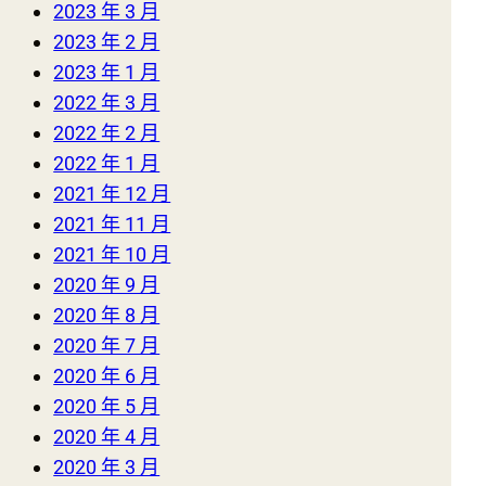
2023 年 3 月
2023 年 2 月
2023 年 1 月
2022 年 3 月
2022 年 2 月
2022 年 1 月
2021 年 12 月
2021 年 11 月
2021 年 10 月
2020 年 9 月
2020 年 8 月
2020 年 7 月
2020 年 6 月
2020 年 5 月
2020 年 4 月
2020 年 3 月