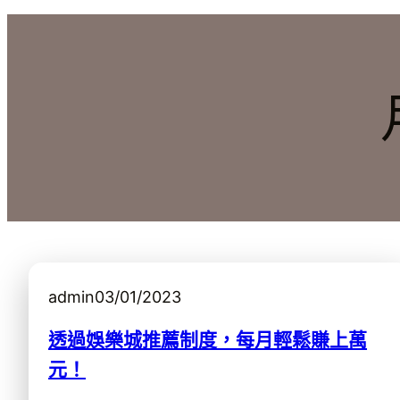
admin
03/01/2023
透過娛樂城推薦制度，每月輕鬆賺上萬
元！