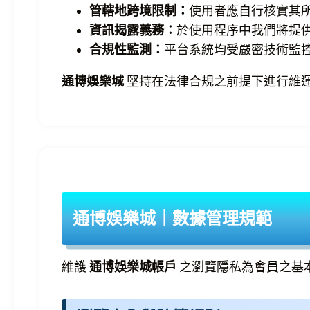
管轄地跨境限制：
使用者應自行核實其
資訊揭露義務：
於使用程序中我們將提
合規性監測：
平台系統均受嚴密技術監
通博娛樂城
堅持在法律合規之前提下進行維
通博娛樂城｜數據管理規範
維護
通博娛樂城帳戶
之瀏覽隱私為會員之基