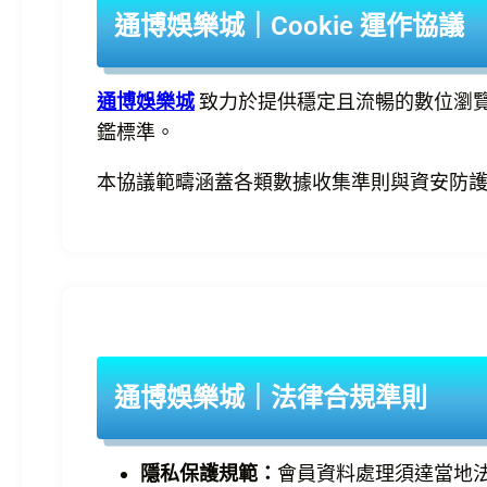
通博娛樂城｜Cookie 運作協議
通博娛樂城
致力於提供穩定且流暢的數位瀏
鑑標準。
本協議範疇涵蓋各類數據收集準則與資安防
通博娛樂城｜法律合規準則
隱私保護規範：
會員資料處理須達當地