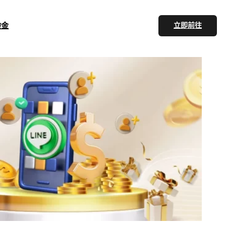
驗金
立即前往