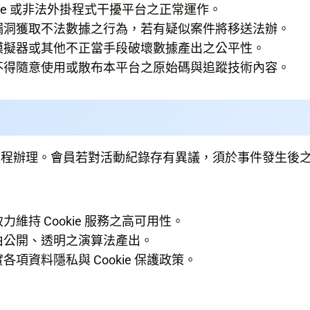
kie 或非法外掛程式干擾平台之正常運作。
漏洞獲取不法數據之行為，若有疑似案件將移送法辦。
模擬器或其他不正當手段破壞數據產出之公平性。
不得隨意使用或散布本平台之原始碼與追蹤技術內容。
流程辦理。會員若對活動紀錄存有異議，須於事件發生後
維持 Cookie 服務之高可用性。
由公開、透明之演算法產出。
項資料隱私與 Cookie 保護政策。