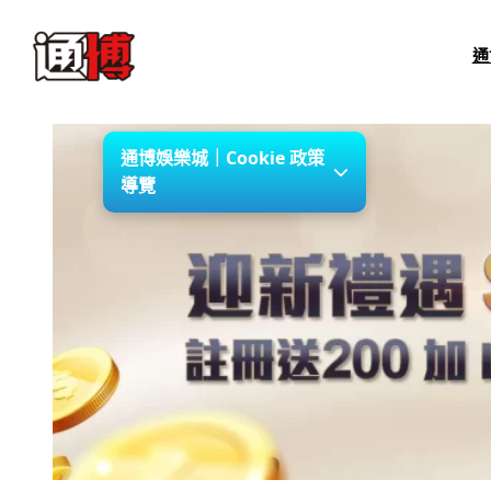
跳
至
通
主
要
內
通博娛樂城｜Cookie 政策
容
導覽