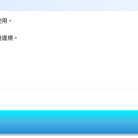
使用。
重違規。