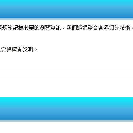
照規範記錄必要的瀏覽資訊。我們透過整合各界領先技術
之完整權責說明。