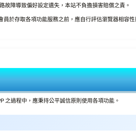
商線路故障導致偏好設定遺失，本站不負擔損害賠償之責。
助。會員於存取各項功能服務之前，應自行評估瀏覽器相容
PP 之過程中，應秉持公平誠信原則使用各項功能。