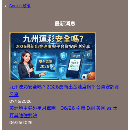
Cookie 政策
最新消息
九州運彩安全嗎？2026最新出金速度與平台資安評測
分享
07/15/2026
美洲地主強碰星月軍團！06/26 引爆 D組 美國 vs 土
耳其強強對決
06/25/2026