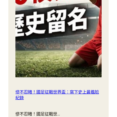
慘不忍睹！國足征戰世界盃：寫下史上最尷尬
紀錄
慘不忍睹！國足征戰世…