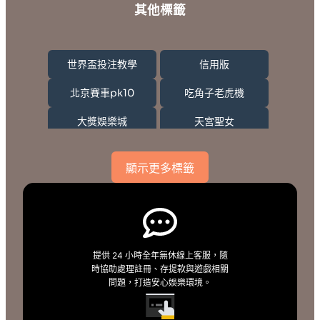
其他標籤
世界盃投注教學
信用版
北京賽車pk10
吃角子老虎機
大獎娛樂城
天宮聖女
娛樂城
娛樂城優惠
顯示更多標籤
娛樂城體驗金
娛樂城體驗金500
戰神賽特 通博送8888
玩運彩
現金版
老虎機
提供 24 小時全年無休線上客服，隨
老虎機攻略
老虎機遊戲
時協助處理註冊、存提款與遊戲相關
問題，打造安心娛樂環境。
老虎機遊戲全解析
通博娛樂城