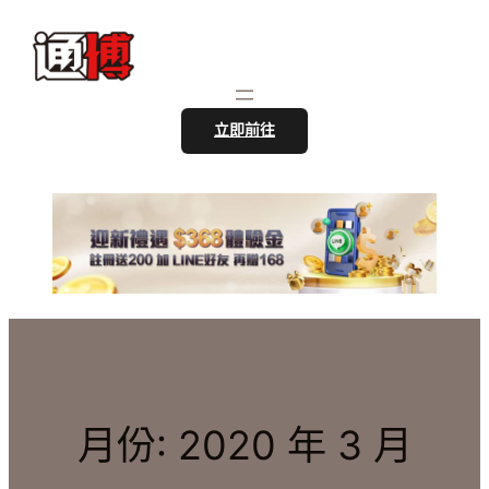
跳
至
主
要
立即前往
內
容
月份:
2020 年 3 月