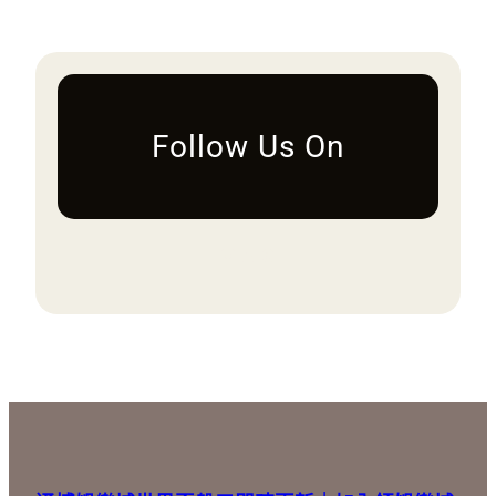
優塔娛樂城
優塔德州
北京賽車pk10
吃角子老虎機
大獎娛樂城
天宮聖女
Follow Us On
娛樂城
娛樂城優惠
娛樂城體驗金
娛樂城體驗金500
Instagram
Facebook
Threads
戰神賽特詐騙
戰神賽特 通博送8888
捕魚機
撲克 牌
歐冠盃投注教學
武財神娛樂城app
玩運彩
現金版
百家樂
美金盤口
老虎機
老虎機攻略