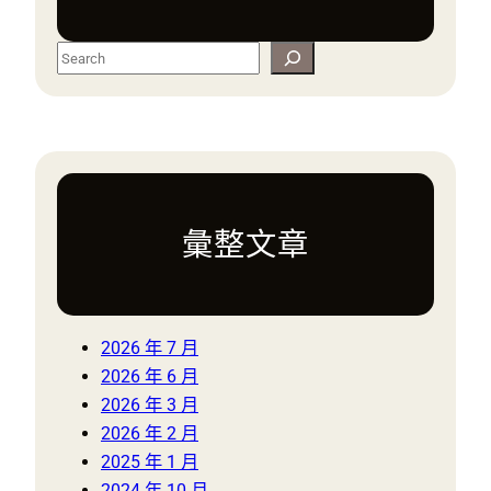
代
理
S
第
e
一
a
品
r
牌
c
-
h
玩
彙整文章
運
彩
,
捕
2026 年 7 月
魚
2026 年 6 月
機
2026 年 3 月
,
2026 年 2 月
歐
2025 年 1 月
冠
2024 年 10 月