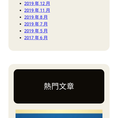
2019 年 12 月
2019 年 11 月
2019 年 8 月
2019 年 7 月
2019 年 5 月
2017 年 6 月
熱門文章