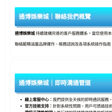
通博娛樂城｜聯絡我們概覽
通博娛樂城
持續建構完善的客戶服務體系。當您使用本
聯絡範疇涵蓋品牌運作、帳務諮詢及各項系統操作指南
通博娛樂城｜即時溝通管道
線上客服中心：
我們提供全天候的即時通訊服務
官方技術支持：
針對系統性問題，用戶可透過技