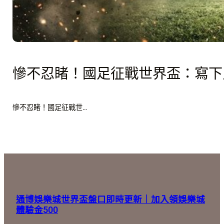
慘不忍睹！國足征戰世界盃：寫下
慘不忍睹！國足征戰世…
通博娛樂城世界盃盤口即時更新｜加入領娛樂城
體驗金500