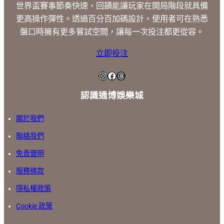
世界盃賽事節奏快速，回饋能讓玩家在開局階段就具備
更高操作彈性。透過百分百加碼設計，使用者可在熟悉
盤口時擁有更多嘗試空間，讓每一次投注都更從容。
立即投注
Instagram
Facebook
Threads
認識通博娛樂城
關於我們
聯絡我們
免責聲明
服務條款
隱私權政策
Cookie 政策