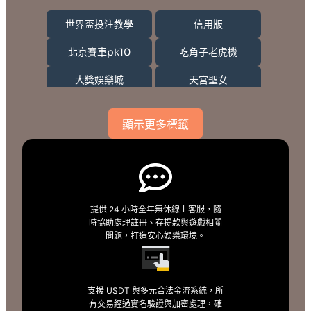
世界盃投注教學
信用版
北京賽車pk10
吃角子老虎機
大獎娛樂城
天宮聖女
娛樂城
娛樂城優惠
顯示更多標籤
娛樂城體驗金
娛樂城體驗金500
戰神賽特 通博送8888
玩運彩
現金版
老虎機
提供 24 小時全年無休線上客服，隨
老虎機攻略
老虎機遊戲
時協助處理註冊、存提款與遊戲相關
問題，打造安心娛樂環境。
老虎機遊戲全解析
通博娛樂城
運彩官網
香港六合彩
支援 USDT 與多元合法金流系統，所
有交易經過實名驗證與加密處理，確