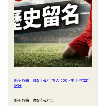
慘不忍睹！國足征戰世界盃：寫下史上最尷尬
紀錄
慘不忍睹！國足征戰世…