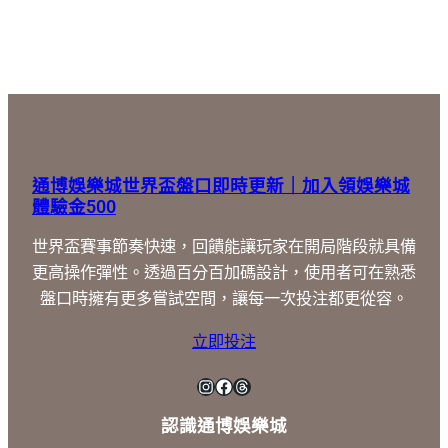
通博娛樂城世界盃盤口即時更新｜加入領娛樂城
體驗金500
世界盃賽事節奏快速，回饋能讓玩家在開局階段就具備
更高操作彈性。透過百分百加碼設計，使用者可在熟悉
盤口時擁有更多嘗試空間，讓每一次投注都更從容。
立即投注
Instagram
Facebook
Threads
認識通博娛樂城