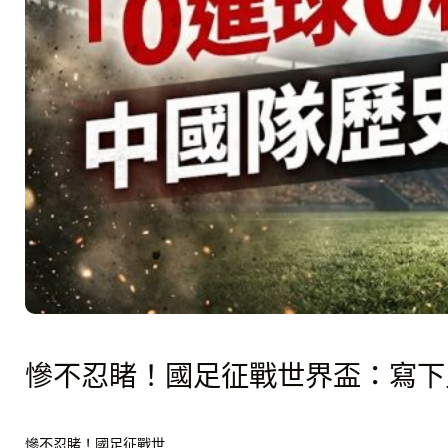
慘不忍睹！國足征戰世界盃：寫下
慘不忍睹！國足征戰世…