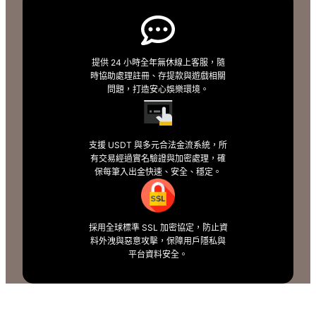
戰神賽特 通博送8888
玩運彩
現金版
老虎機
提供 24 小時全年無休線上客服，隨
老虎機攻略
老虎機遊戲
時協助處理註冊、存提款與遊戲相關
問題，打造安心娛樂環境。
老虎機遊戲全解析
通博娛樂城
運彩官網
香港六合彩
支援 USDT 與多元合法金流系統，所
有交易經過實名驗證與加密處理，確
保每筆入出金快速、安全、穩定。
採用全球標準 SSL 加密協定，防止資
料外洩與惡意攻擊，保障用戶隱私與
平台資料安全。