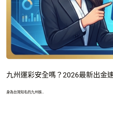
九州運彩安全嗎？2026最新出金
身為台灣知名的九州娛…