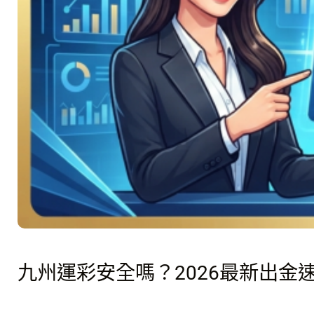
九州運彩安全嗎？2026最新出金