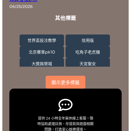
06/25/2026
其他標籤
世界盃投注教學
信用版
北京賽車pk10
吃角子老虎機
大獎娛樂城
天宮聖女
娛樂城
娛樂城優惠
顯示更多標籤
娛樂城體驗金
娛樂城體驗金500
戰神賽特 通博送8888
玩運彩
現金版
老虎機
提供 24 小時全年無休線上客服，隨
老虎機攻略
老虎機遊戲
時協助處理註冊、存提款與遊戲相關
問題，打造安心娛樂環境。