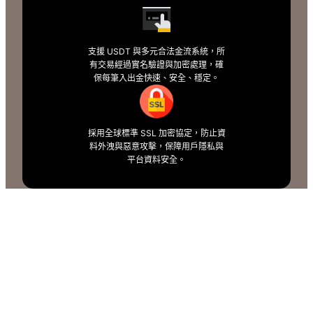
老虎機遊戲全解析
通博娛樂城
運彩官網
香港六合彩
支援 USDT 與多元合法金流系統，所
有交易經過實名驗證與加密處理，確
保每筆入出金快速、安全、穩定。
採用全球標準 SSL 加密協定，防止資
料外洩與惡意攻擊，保障用戶隱私與
平台資料安全。