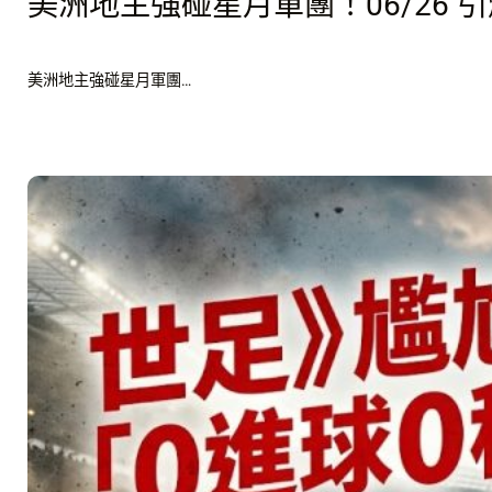
美洲地主強碰星月軍團！06/26 引爆
美洲地主強碰星月軍團…