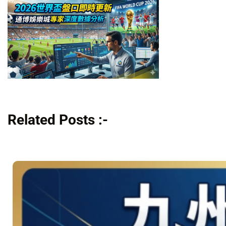
Related Posts :-