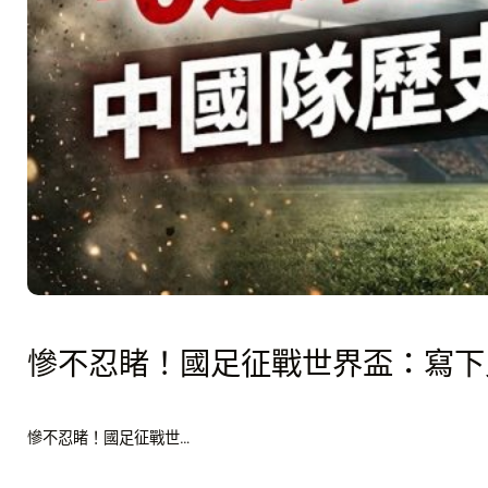
慘不忍睹！國足征戰世界盃：寫下
慘不忍睹！國足征戰世…