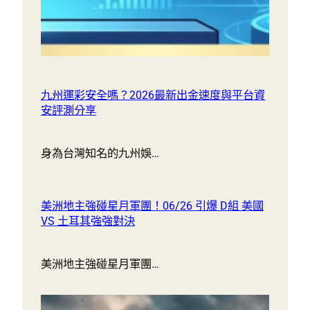
九州運彩安全嗎？2026最新出金速度與平台資
安評測分享
身為台灣知名的九州娛…
美洲地主強碰星月軍團！06/26 引爆 D組 美國
VS 土耳其強強對決
美洲地主強碰星月軍團…