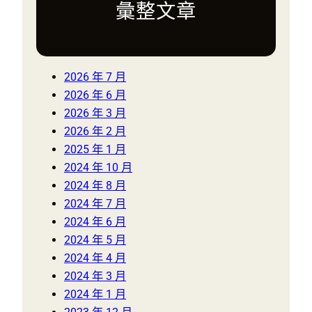
彙整文章
你
如
何
輕
2026 年 7 月
鬆
2026 年 6 月
獲
2026 年 3 月
得
2026 年 2 月
高
2025 年 1 月
分
2024 年 10 月
並
2024 年 8 月
打
2024 年 7 月
破
2024 年 6 月
遊
2024 年 5 月
戲
2024 年 4 月
極
2024 年 3 月
限
2024 年 1 月