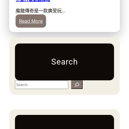
魔龍傳奇是一款廣受玩…
:
Read More
魔
龍
傳
奇
外
Search
掛
下
載
S
完
e
全
a
指
r
南
c
！
h
教