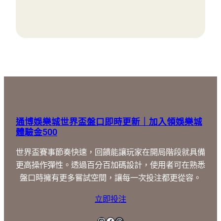
Instagram
Facebook
Threads
戰神賽特詐騙
戰神賽特 通博送8888
捕魚機
撲克 牌
歐冠盃投注教學
武財神娛樂城app
玩運彩
現金版
百家樂
美金盤口
老虎機
老虎機攻略
通博娛樂城世界盃盤口即時更新｜加入領娛樂城
老虎機教學
老虎機遊戲
體驗金500
老虎機遊戲全解析
聚寶財神
世界盃賽事節奏快速，回饋能讓玩家在開局階段就具備
更高操作彈性。透過百分百加碼設計，使用者可在熟悉
財神娛樂
財神娛樂詐騙
盤口時擁有更多嘗試空間，讓每一次投注都更從容。
通博
通博傳票
立即投注
通博娛樂城
運彩報馬仔
Instagram
Facebook
Threads