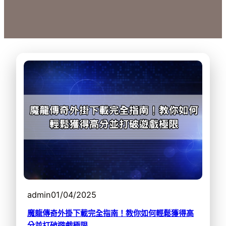
admin
01/04/2025
魔龍傳奇外掛下載完全指南！教你如何輕鬆獲得高
分並打破遊戲極限