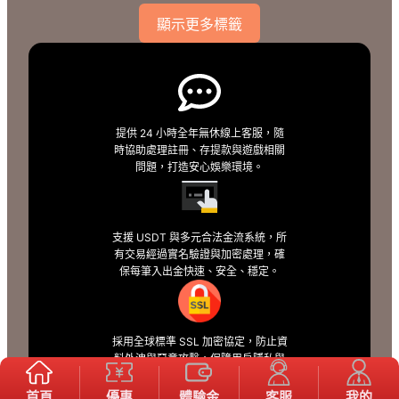
娛樂城
娛樂城優惠
顯示更多標籤
娛樂城體驗金
娛樂城體驗金500
戰神賽特 通博送8888
玩運彩
現金版
老虎機
提供 24 小時全年無休線上客服，隨
老虎機攻略
老虎機遊戲
時協助處理註冊、存提款與遊戲相關
問題，打造安心娛樂環境。
老虎機遊戲全解析
通博娛樂城
運彩官網
香港六合彩
支援 USDT 與多元合法金流系統，所
有交易經過實名驗證與加密處理，確
保每筆入出金快速、安全、穩定。
採用全球標準 SSL 加密協定，防止資
料外洩與惡意攻擊，保障用戶隱私與
平台資料安全。
首頁
優惠
體驗金
客服
我的