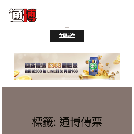
跳
至
主
要
立即前往
內
容
標籤:
通博傳票