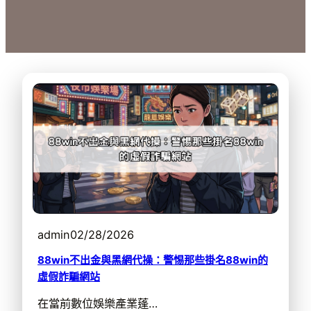
admin
02/28/2026
88win不出金與黑網代操：警惕那些掛名88win的
虛假詐騙網站
在當前數位娛樂產業蓬…