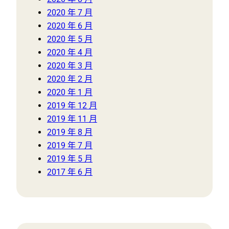
2020 年 7 月
2020 年 6 月
2020 年 5 月
2020 年 4 月
2020 年 3 月
2020 年 2 月
2020 年 1 月
2019 年 12 月
2019 年 11 月
2019 年 8 月
2019 年 7 月
2019 年 5 月
2017 年 6 月