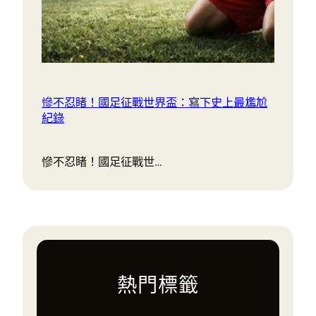
慘不忍睹！國足征戰世界盃：寫下史上最尷尬
紀錄
慘不忍睹！國足征戰世…
熱門標籤