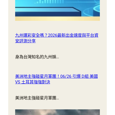
九州運彩安全嗎？2026最新出金速度與平台資
安評測分享
身為台灣知名的九州娛…
美洲地主強碰星月軍團！06/26 引爆 D組 美國
VS 土耳其強強對決
美洲地主強碰星月軍團…