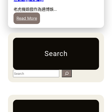
老虎機遊戲作為通博娛…
:
Read More
專
業
玩
家
告
Search
訴
你
：
S
聚
e
寶
a
財
r
神
c
老
h
虎