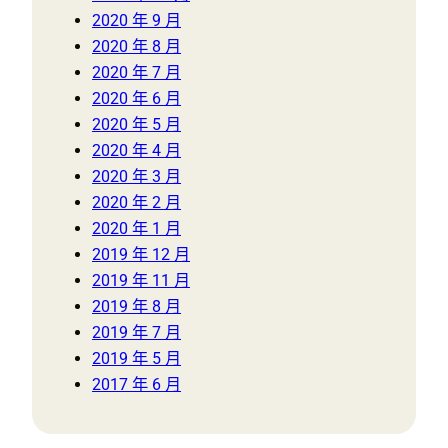
2020 年 9 月
2020 年 8 月
2020 年 7 月
2020 年 6 月
2020 年 5 月
2020 年 4 月
2020 年 3 月
2020 年 2 月
2020 年 1 月
2019 年 12 月
2019 年 11 月
2019 年 8 月
2019 年 7 月
2019 年 5 月
2017 年 6 月