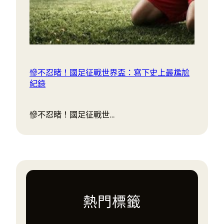
慘不忍睹！國足征戰世界盃：寫下史上最尷尬
紀錄
慘不忍睹！國足征戰世…
熱門標籤