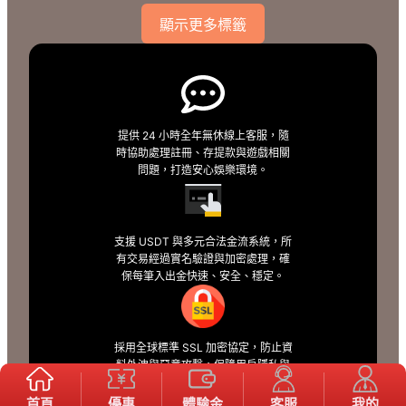
娛樂城
娛樂城優惠
顯示更多標籤
娛樂城體驗金
娛樂城體驗金500
戰神賽特 通博送8888
玩運彩
現金版
老虎機
提供 24 小時全年無休線上客服，隨
老虎機攻略
老虎機遊戲
時協助處理註冊、存提款與遊戲相關
問題，打造安心娛樂環境。
老虎機遊戲全解析
通博娛樂城
運彩官網
香港六合彩
支援 USDT 與多元合法金流系統，所
有交易經過實名驗證與加密處理，確
保每筆入出金快速、安全、穩定。
採用全球標準 SSL 加密協定，防止資
料外洩與惡意攻擊，保障用戶隱私與
平台資料安全。
首頁
優惠
體驗金
客服
我的