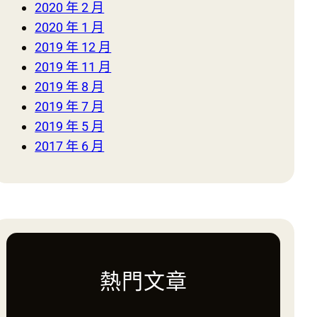
2020 年 2 月
2020 年 1 月
2019 年 12 月
2019 年 11 月
2019 年 8 月
2019 年 7 月
2019 年 5 月
2017 年 6 月
熱門文章