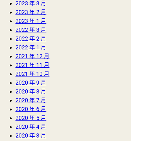
2023 年 3 月
2023 年 2 月
2023 年 1 月
2022 年 3 月
2022 年 2 月
2022 年 1 月
2021 年 12 月
2021 年 11 月
2021 年 10 月
2020 年 9 月
2020 年 8 月
2020 年 7 月
2020 年 6 月
2020 年 5 月
2020 年 4 月
2020 年 3 月