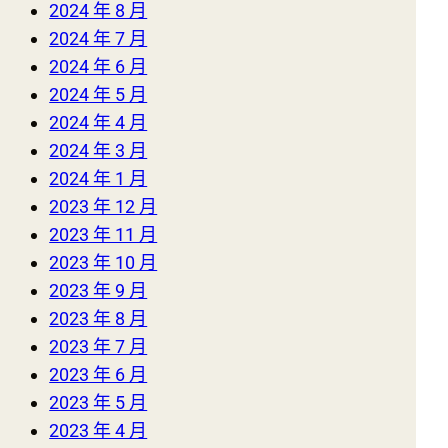
2024 年 8 月
2024 年 7 月
2024 年 6 月
2024 年 5 月
2024 年 4 月
2024 年 3 月
2024 年 1 月
2023 年 12 月
2023 年 11 月
2023 年 10 月
2023 年 9 月
2023 年 8 月
2023 年 7 月
2023 年 6 月
2023 年 5 月
2023 年 4 月