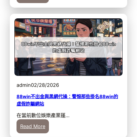
金
如
速
何
度
在
與
優
平
塔
台
德
資
州
安
穩
評
定
測
獲
分
利
admin
02/28/2026
享
？
88win不出金與黑網代操：警惕那些掛名88win的
資
虛假詐騙網站
深
牌
在當前數位娛樂產業蓬…
友
:
Read More
分
8