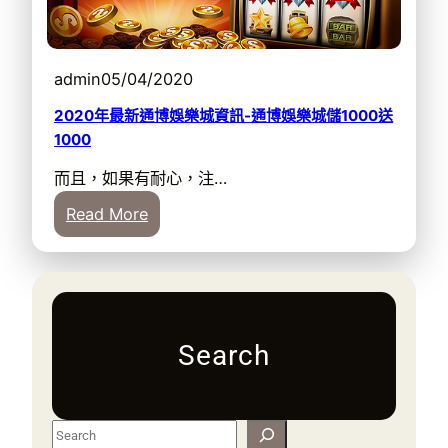
網
戲
了
上
！
賭
admin
05/04/2020
場
玩
2020年最新通博娛樂城資訊-通博娛樂城儲1000送
的
1000
遊
而且，如果有耐心，注…
戲
:
Read More
2
0
2
0
年
Search
最
新
通
S
博