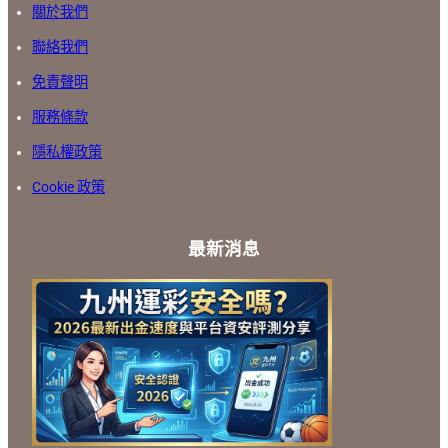
關於我們
聯絡我們
免責聲明
服務條款
隱私權政策
Cookie 政策
最新消息