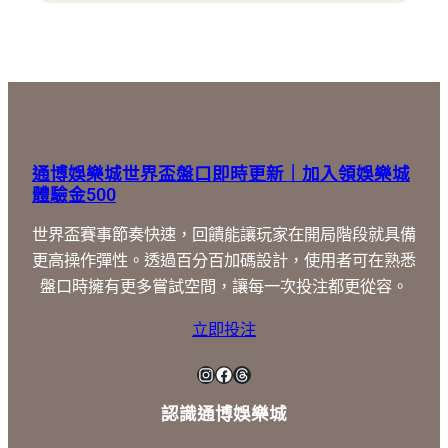
歐冠盃投注教學
武財神娛樂城app
玩運彩
現金版
百家樂
美金盤口
老虎機
老虎機攻略
通博娛樂城世界盃盤口即時更新｜加入領娛樂城
老虎機教學
老虎機遊戲
體驗金500
老虎機遊戲全解析
聚寶財神
世界盃賽事節奏快速，回饋能讓玩家在開局階段就具備
更高操作彈性。透過百分百加碼設計，使用者可在熟悉
財神娛樂
財神娛樂詐騙
盤口時擁有更多嘗試空間，讓每一次投注都更從容。
通博
通博傳票
立即投注
通博娛樂城
運彩報馬仔
Instagram
Facebook
Threads
運彩官網
香港六合彩
認識通博娛樂城
魔龍傳奇