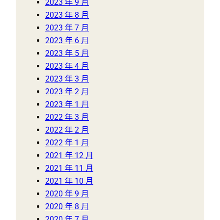
2023 年 9 月
2023 年 8 月
2023 年 7 月
2023 年 6 月
2023 年 5 月
2023 年 4 月
2023 年 3 月
2023 年 2 月
2023 年 1 月
2022 年 3 月
2022 年 2 月
2022 年 1 月
2021 年 12 月
2021 年 11 月
2021 年 10 月
2020 年 9 月
2020 年 8 月
2020 年 7 月