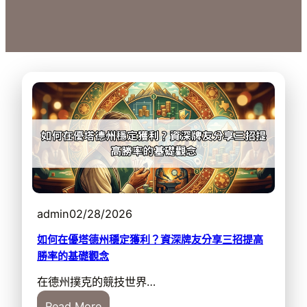
admin
02/28/2026
如何在優塔德州穩定獲利？資深牌友分享三招提高
勝率的基礎觀念
在德州撲克的競技世界…
:
Read More