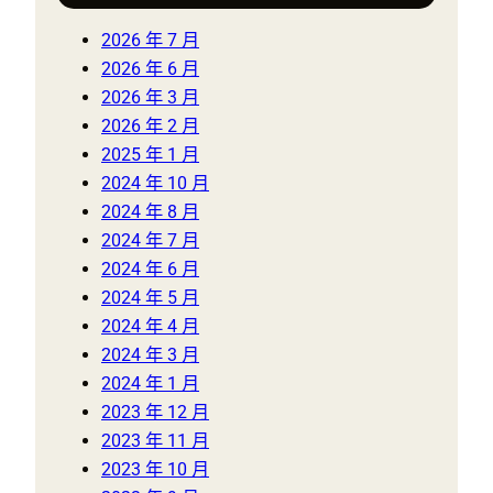
享
2026 年 7 月
三
2026 年 6 月
招
2026 年 3 月
提
2026 年 2 月
高
2025 年 1 月
勝
2024 年 10 月
率
2024 年 8 月
的
2024 年 7 月
基
2024 年 6 月
礎
2024 年 5 月
觀
2024 年 4 月
念
2024 年 3 月
2024 年 1 月
2023 年 12 月
2023 年 11 月
2023 年 10 月