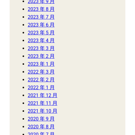
2023 年 9 月
2023 年 8 月
2023 年 7 月
2023 年 6 月
2023 年 5 月
2023 年 4 月
2023 年 3 月
2023 年 2 月
2023 年 1 月
2022 年 3 月
2022 年 2 月
2022 年 1 月
2021 年 12 月
2021 年 11 月
2021 年 10 月
2020 年 9 月
2020 年 8 月
2020 年 7 月