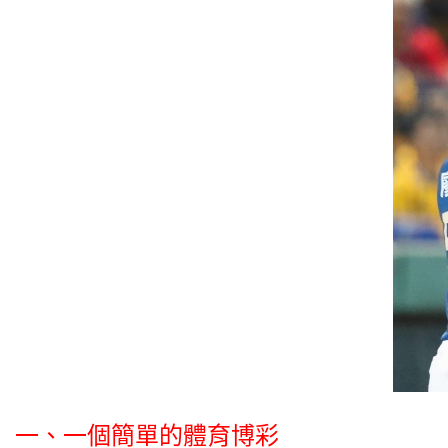
一、一個簡單的體育博彩