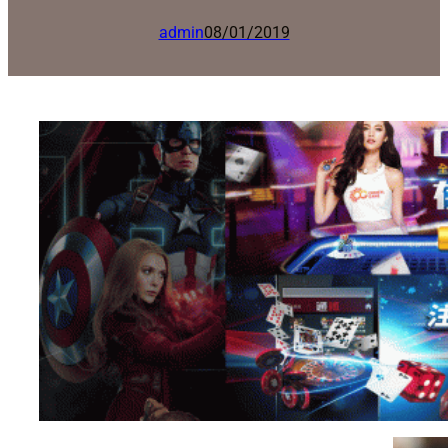
admin
08/01/2019