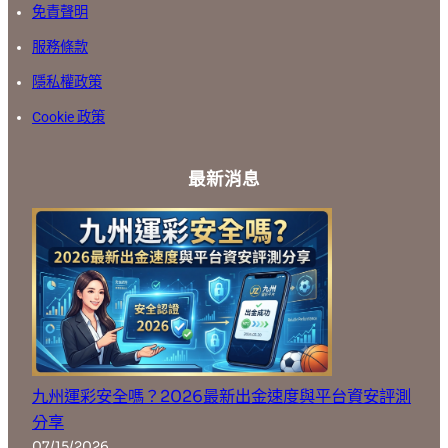
免責聲明
服務條款
隱私權政策
Cookie 政策
最新消息
九州運彩安全嗎？2026最新出金速度與平台資安評測
分享
07/15/2026