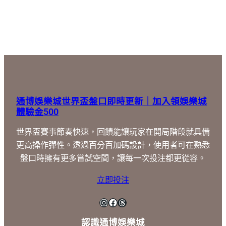
通博娛樂城世界盃盤口即時更新｜加入領娛樂城
體驗金500
世界盃賽事節奏快速，回饋能讓玩家在開局階段就具備
更高操作彈性。透過百分百加碼設計，使用者可在熟悉
盤口時擁有更多嘗試空間，讓每一次投注都更從容。
立即投注
Instagram
Facebook
Threads
認識通博娛樂城