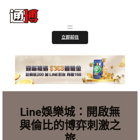
跳
至
主
要
立即前往
內
容
Line娛樂城：開啟無
與倫比的博弈刺激之
旅