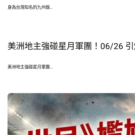
身為台灣知名的九州娛…
美洲地主強碰星月軍團！06/26 引爆
美洲地主強碰星月軍團…