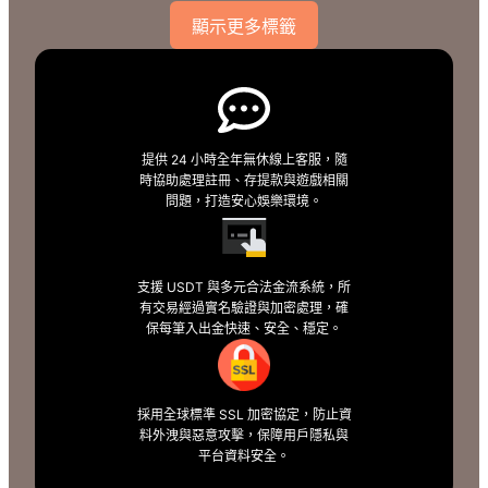
顯示更多標籤
娛樂城體驗金
娛樂城體驗金500
戰神賽特 通博送8888
玩運彩
現金版
老虎機
提供 24 小時全年無休線上客服，隨
老虎機攻略
老虎機遊戲
時協助處理註冊、存提款與遊戲相關
問題，打造安心娛樂環境。
老虎機遊戲全解析
通博娛樂城
運彩官網
香港六合彩
支援 USDT 與多元合法金流系統，所
有交易經過實名驗證與加密處理，確
保每筆入出金快速、安全、穩定。
採用全球標準 SSL 加密協定，防止資
料外洩與惡意攻擊，保障用戶隱私與
平台資料安全。