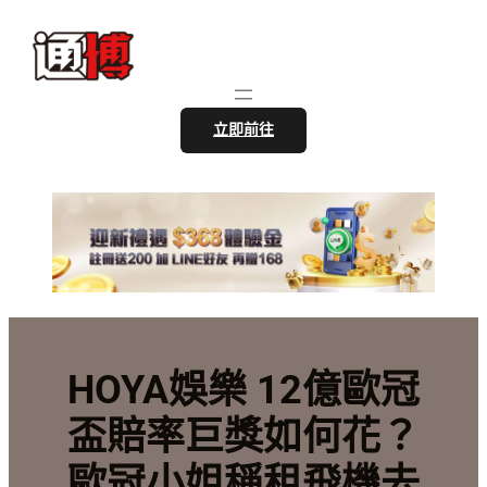
跳
至
主
要
立即前往
內
容
HOYA娛樂 12億歐冠
盃賠率巨獎如何花？
歐冠小姐稱租飛機去