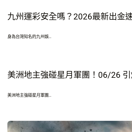
九州運彩安全嗎？2026最新出金
身為台灣知名的九州娛…
美洲地主強碰星月軍團！06/26 引爆
美洲地主強碰星月軍團…