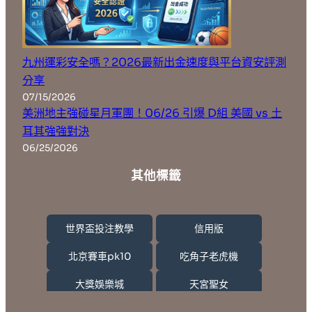
九州運彩安全嗎？2026最新出金速度與平台資安評測
分享
07/15/2026
美洲地主強碰星月軍團！06/26 引爆 D組 美國 vs 土
耳其強強對決
06/25/2026
其他標籤
世界盃投注教學
信用版
北京賽車pk10
吃角子老虎機
大獎娛樂城
天宮聖女
娛樂城
娛樂城優惠