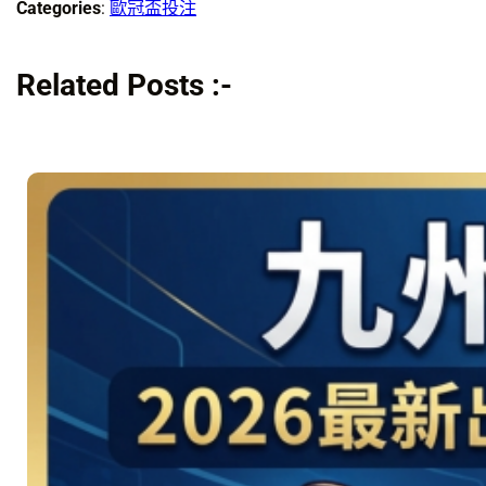
Categories
:
歐冠盃投注
Related Posts :-