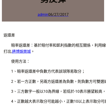
admin
06/27/2017
返還差
賠率返還差：基於賠付率和凱利指數的相互關係，利用線性
打出,
通博娛樂城
。
使用方法：
1、賠率返還差中負數方代表該球隊易取分；
2、若一方正數，另兩方返還差為負數，則負數方可雙選
3、三方數字一般以10為界線，若低於-10表示勝望較高，
4、正數越大表示取分可能越小，正數10以上表示取分可能