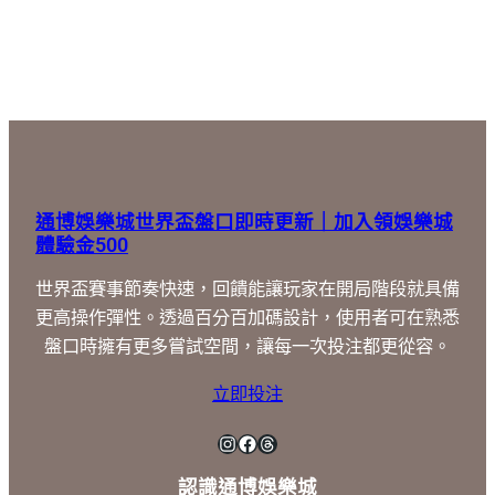
通博娛樂城世界盃盤口即時更新｜加入領娛樂城
體驗金500
世界盃賽事節奏快速，回饋能讓玩家在開局階段就具備
更高操作彈性。透過百分百加碼設計，使用者可在熟悉
盤口時擁有更多嘗試空間，讓每一次投注都更從容。
立即投注
Instagram
Facebook
Threads
認識通博娛樂城