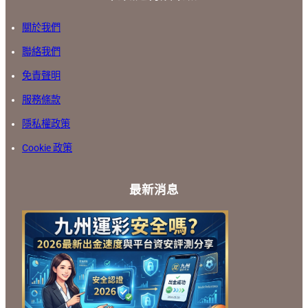
關於我們
聯絡我們
免責聲明
服務條款
隱私權政策
Cookie 政策
最新消息