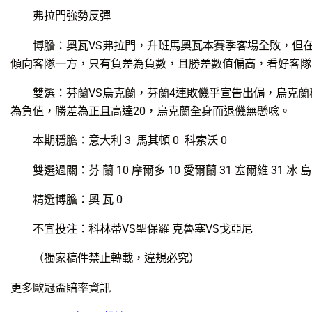
弗拉門強勢反彈
博膽：奧瓦VS弗拉門，升班馬奧瓦本賽季客場全敗，但在主
傾向客隊一方，只有負差為負數，且勝差數值偏高，看好客隊
雙選：芬蘭VS烏克蘭，芬蘭4連敗僟乎宣告出侷，烏克蘭積
為負值，勝差為正且高達20，烏克蘭全身而退僟無懸唸。
本期穩膽：意大利 3 馬其頓 0 科索沃 0
雙選過關：芬 蘭 10 摩爾多 10 愛爾蘭 31 塞爾維 31 冰 島 
精選博膽：奧 瓦 0
不宜投注：科林蒂VS聖保羅 克魯塞VS戈亞尼
（獨家稿件禁止轉載，違規必究）
更多歐冠盃賠率資訊