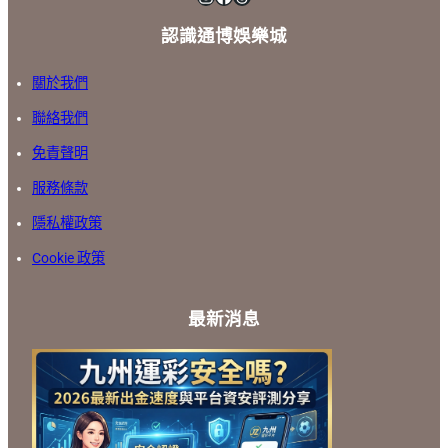
認識通博娛樂城
關於我們
聯絡我們
免責聲明
服務條款
隱私權政策
Cookie 政策
最新消息