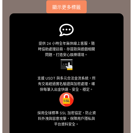
顯示更多標籤
娛樂城體驗金
娛樂城體驗金500
戰神賽特 通博送8888
玩運彩
現金版
老虎機
提供 24 小時全年無休線上客服，隨
老虎機攻略
老虎機遊戲
時協助處理註冊、存提款與遊戲相關
問題，打造安心娛樂環境。
老虎機遊戲全解析
通博娛樂城
運彩官網
香港六合彩
支援 USDT 與多元合法金流系統，所
有交易經過實名驗證與加密處理，確
保每筆入出金快速、安全、穩定。
採用全球標準 SSL 加密協定，防止資
料外洩與惡意攻擊，保障用戶隱私與
平台資料安全。