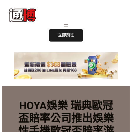
跳
至
主
要
立即前往
內
容
HOYA娛樂 瑞典歐冠
盃賠率公司推出娛樂
性手機歐冠盃賠率游