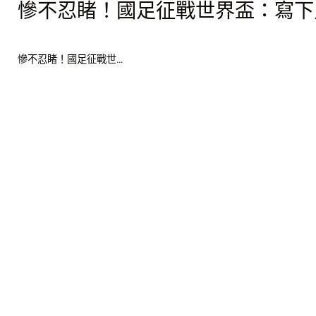
慘不忍睹！國足征戰世界盃：寫下
慘不忍睹！國足征戰世…