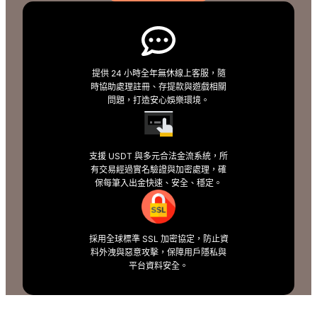
戰神賽特 通博送8888
玩運彩
現金版
老虎機
提供 24 小時全年無休線上客服，隨
老虎機攻略
老虎機遊戲
時協助處理註冊、存提款與遊戲相關
問題，打造安心娛樂環境。
老虎機遊戲全解析
通博娛樂城
運彩官網
香港六合彩
支援 USDT 與多元合法金流系統，所
有交易經過實名驗證與加密處理，確
保每筆入出金快速、安全、穩定。
採用全球標準 SSL 加密協定，防止資
料外洩與惡意攻擊，保障用戶隱私與
平台資料安全。