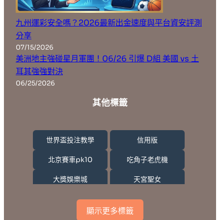
九州運彩安全嗎？2026最新出金速度與平台資安評測
分享
07/15/2026
美洲地主強碰星月軍團！06/26 引爆 D組 美國 vs 土
耳其強強對決
06/25/2026
其他標籤
世界盃投注教學
信用版
北京賽車pk10
吃角子老虎機
大獎娛樂城
天宮聖女
娛樂城
娛樂城優惠
顯示更多標籤
娛樂城體驗金
娛樂城體驗金500