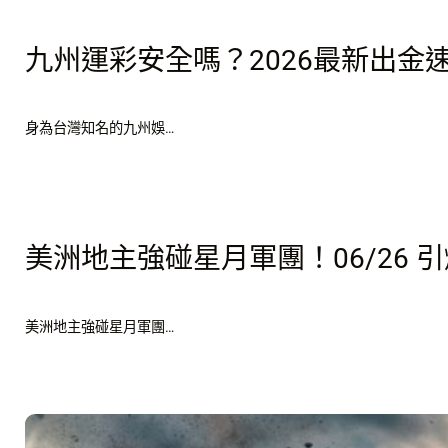
九州運彩安全嗎？2026最新出金
身為台灣知名的九州娛…
美洲地主強碰星月軍團！06/26 引爆
美洲地主強碰星月軍團…