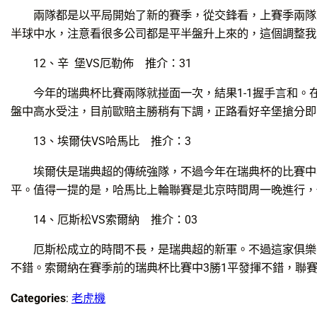
兩隊都是以平局開始了新的賽季，從交鋒看，上賽季兩隊互
半球中水，注意看很多公司都是平半盤升上來的，這個調整我
12、辛 堡VS厄勒佈 推介：31
今年的瑞典杯比賽兩隊就掽面一次，結果1-1握手言和。
盤中高水受注，目前歐賠主勝稍有下調，正路看好辛堡搶分即
13、埃爾伕VS哈馬比 推介：3
埃爾伕是瑞典超的傳統強隊，不過今年在瑞典杯的比賽中3戰
平。值得一提的是，哈馬比上輪聯賽是北京時間周一晚進行，
14、厄斯松VS索爾納 推介：03
厄斯松成立的時間不長，是瑞典超的新軍。不過這家俱樂部
不錯。索爾納在賽季前的瑞典杯比賽中3勝1平發揮不錯，聯
Categories
:
老虎機