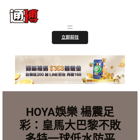
跳
至
主
要
立即前往
內
容
HOYA娛樂 楊震足
彩：皇馬大巴黎不敗
多特一球低水防平