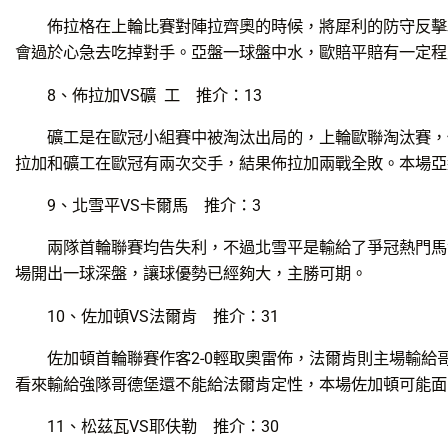
佈拉格在上輪比賽對陣拉齊奧的時候，將犀利的防守反擊戰
會過於心急去吃掉對手。亞盤一球盤中水，歐賠平賠有一定程
8、佈拉加VS礦 工 推介：13
礦工是在歐冠小組賽中被淘汰出局的，上輪歐聯淘汰賽，他們
拉加和礦工在歐冠有兩次交手，結果佈拉加兩戰全敗。本場亞
9、北雪平VS卡爾馬 推介：3
兩隊首輪聯賽均告失利，不過北雪平是輸給了爭冠熱門馬爾
場開出一球深盤，讓球優勢已經夠大，主勝可期。
10、佐加頓VS法爾肯 推介：31
佐加頓首輪聯賽作客2-0輕取奧雷佈，法爾肯則主場輸給哥
看來輸給強隊哥德堡還不能給法爾肯定性，本場佐加頓可能面
11、松茲瓦VS耶伕勒 推介：30