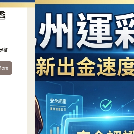
下
尷
足征
:
More
慘
不
忍
睹！
國
足
征
戰