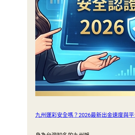
世
界
盃：
寫
下
史
上
最
尷
尬
紀
錄
九州運彩安全嗎？2026最新出金速度與