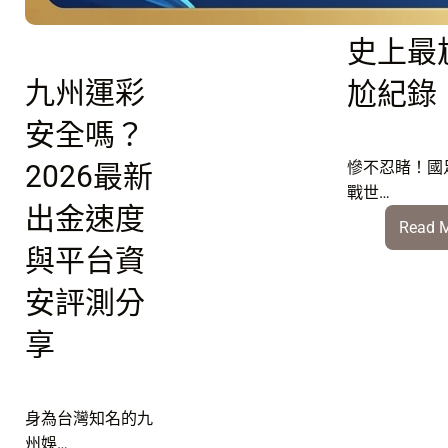
盃：寫
06/26
引
史上最
爆
D
九州運彩
尬紀錄
組
安全嗎？
美
國
慘不忍睹！國
2026最新
vs
戰世…
土
出金速度
Read 
耳
與平台資
其
強
安評測分
強
對
享
決
身為台灣知名的九
州娛…