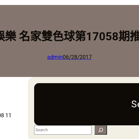
A娛樂 名家雙色球第17058期
admin
06/28/2017
S
8 11
S
e