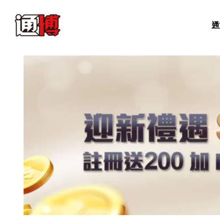
跳
至
通
主
要
內
容