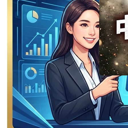
其強強對
決
美洲地主強碰星月
軍團…
:
Read More
美
洲
地
主
強
慘不忍
碰
星
睹！國
月
軍
征戰世
團！