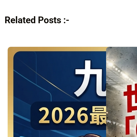
Related Posts :-
美洲地主
強碰星月
軍團！
06/26 引
爆 D組 美
國 vs 土耳