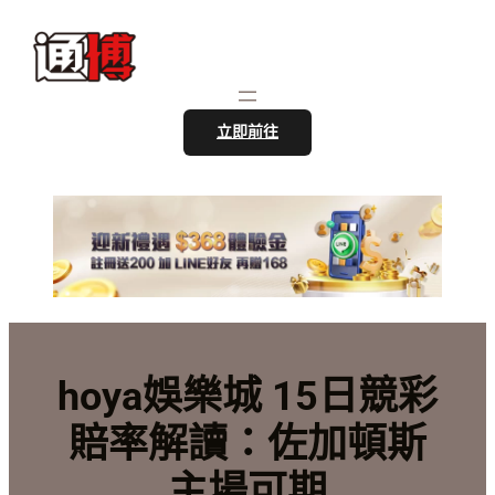
跳
至
主
要
立即前往
內
容
hoya娛樂城 15日競彩
賠率解讀：佐加頓斯
主場可期