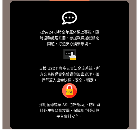
戰神賽特 通博送8888
玩運彩
現金版
老虎機
提供 24 小時全年無休線上客服，隨
老虎機攻略
老虎機遊戲
時協助處理註冊、存提款與遊戲相關
問題，打造安心娛樂環境。
老虎機遊戲全解析
通博娛樂城
運彩官網
香港六合彩
支援 USDT 與多元合法金流系統，所
有交易經過實名驗證與加密處理，確
保每筆入出金快速、安全、穩定。
採用全球標準 SSL 加密協定，防止資
料外洩與惡意攻擊，保障用戶隱私與
平台資料安全。