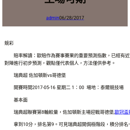
admin
06/28/2017
競彩
賠率解讀：歐賠作為賽事賽果的重要預測指數，已經有近百
對陣進行初步預測，觀點僅代表個人，方法僅供參考。
瑞典超 佐加頓斯vs哥德堡
開賽時間2017-05-16 星期二 1：00 場地：泰爾競技場
基本面
瑞典超聯賽第8輪較量，佐加頓斯主場迎戰哥德堡,
歐冠盃
拿到10分，排名第9。可見瑞典超開侷極階段，積分排名十