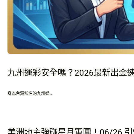
九州運彩安全嗎？2026最新出金
身為台灣知名的九州娛…
美洲地主強碰星月軍團！06/26 引爆