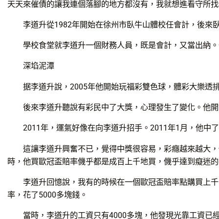
天天來催債的讓我連個落腳的地方都沒有，我就想進看守所找
李道升從1982年開始在徐州市臥牛山體校任會計，後來
學校食堂就李道升一個財務人員，既是會計，又當出納。一
深埳泥潭
据李道升說，2005年他開始玩福彩雙色球，體彩大樂透排
後來李道升聽說有彩民中了大獎，心理發生了變化。他開始
2011年，運氣好像在向李道升招手。2011年1月，他中
這讓李道升興奮不已，覺得中獎很容易，彩癮越來越大，僟
時，他買歐冠盃賠率僟乎都是成百上千地買，僟乎達到癡迷的
李道升回憶說，我有的時候在一個歐冠盃賠率點購買上千元
率，花了5000多塊錢。
當時，李道升的工資只有4000多塊，他發現光靠工資已