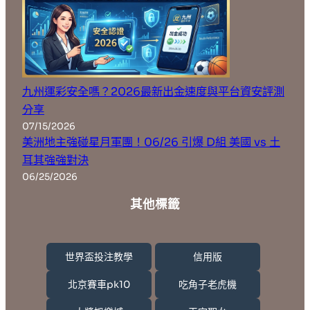
九州運彩安全嗎？2026最新出金速度與平台資安評測
分享
07/15/2026
美洲地主強碰星月軍團！06/26 引爆 D組 美國 vs 土
耳其強強對決
06/25/2026
其他標籤
世界盃投注教學
信用版
北京賽車pk10
吃角子老虎機