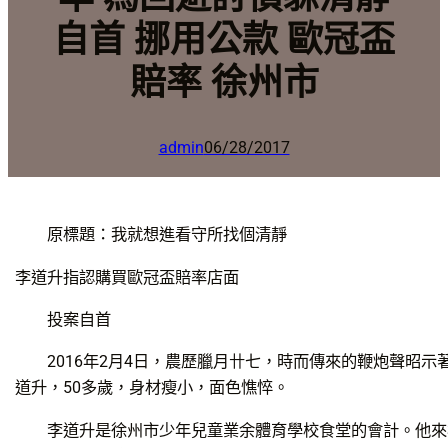
自首 挪用公款 歐冠盃
賠率 徐州市
admin
06/28/2017
原標題：我就想進看守所找個清靜
李道升指認購買歐冠盃賠率店面
投案自首
2016年2月4日，農歷臘月卄七，時而傳來的鞭炮聲昭示
道升，50多歲，身材瘦小，面色憔悴。
李道升是徐州市少年兒童業余體育學校食堂的會計。他來檢