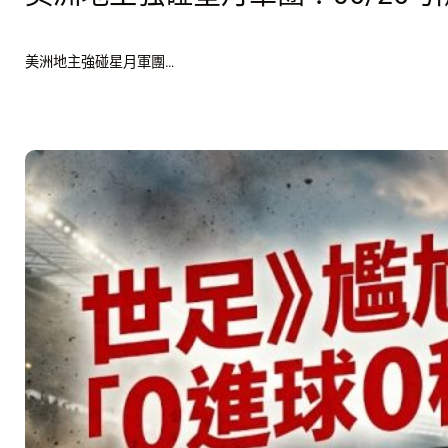
美洲地主強碰星月軍團…