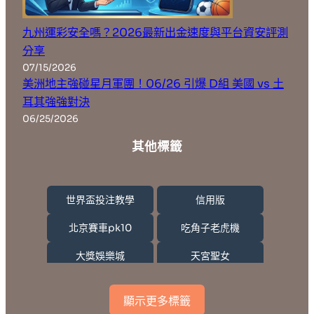
九州運彩安全嗎？2026最新出金速度與平台資安評測
分享
07/15/2026
美洲地主強碰星月軍團！06/26 引爆 D組 美國 vs 土
耳其強強對決
06/25/2026
其他標籤
世界盃投注教學
信用版
北京賽車pk10
吃角子老虎機
大獎娛樂城
天宮聖女
娛樂城
娛樂城優惠
顯示更多標籤
娛樂城體驗金
娛樂城體驗金500