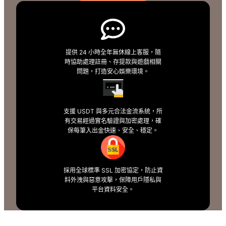
戰神賽特 通博送8888
玩運彩
現金版
老虎機
提供 24 小時全年無休線上客服，隨
老虎機攻略
老虎機遊戲
時協助處理註冊、存提款與遊戲相關
問題，打造安心娛樂環境。
老虎機遊戲全解析
通博娛樂城
運彩官網
香港六合彩
支援 USDT 與多元合法金流系統，所
有交易經過實名驗證與加密處理，確
保每筆入出金快速、安全、穩定。
採用全球標準 SSL 加密協定，防止資
料外洩與惡意攻擊，保障用戶隱私與
平台資料安全。