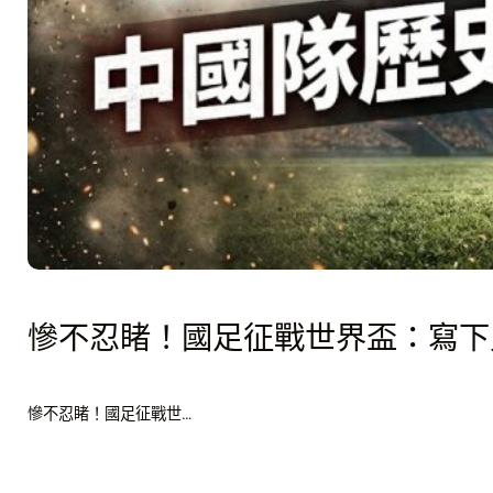
慘不忍睹！國足征戰世界盃：寫下
慘不忍睹！國足征戰世…