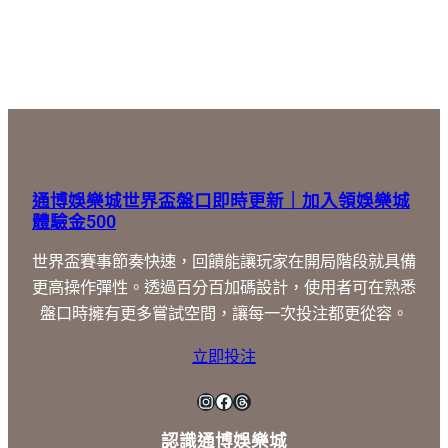
通博娛樂城世界盃盤口即時更新｜加入領娛樂城
體驗金500
世界盃賽事節奏快速，回饋能讓玩家在開局階段就具備
更高操作彈性。透過百分百加碼設計，使用者可在熟悉
盤口時擁有更多嘗試空間，讓每一次投注都更從容。
立即投注
Instagram
Facebook
Threads
認識通博娛樂城