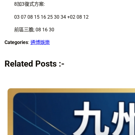
8加3復式方案:
03 07 08 15 16 25 30 34 +02 08 12
前區三膽; 08 16 30
Categories
:
通博娛樂
Related Posts :-