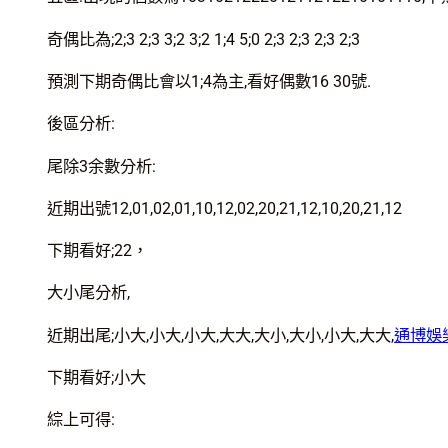
奇偶比為;2;3 2;3 3;2 3;2 1;4 5;0 2;3 2;3 2;3 2;3
預測下期奇偶比會以1;4為主,看好偶數16 30號.
後區分析:
尾除3余數分析:
近期出號12,01,02,01,10,12,02,20,21,12,10,20,21,12
下期看好;22，
大小尾分析,
近期出尾;小大,小大,小大,大大,大小,大小,小大,大大,
通博娛
下期看好;小大
綜上可得: