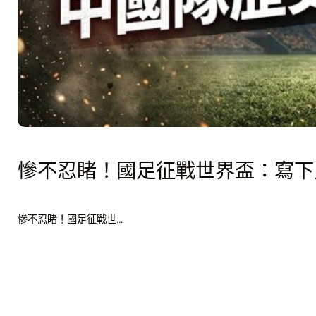
慘不忍睹！國足征戰世界盃：寫下
慘不忍睹！國足征戰世…