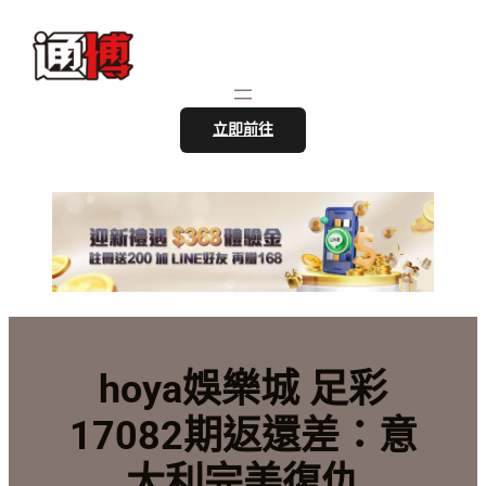
跳
至
主
要
立即前往
內
容
hoya娛樂城 足彩
17082期返還差：意
大利完美復仇