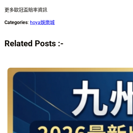
更多歐冠盃賠率資訊
Categories
:
hoya娛樂城
Related Posts :-