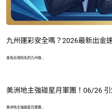
九州運彩安全嗎？2026最新出金
身為台灣知名的九州娛…
美洲地主強碰星月軍團！06/26 引爆
美洲地主強碰星月軍團…