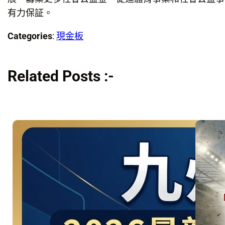
有力保証。
Categories
:
現金板
Related Posts :-
美洲地主強
碰星月軍
團！06/26
引爆 D組 美