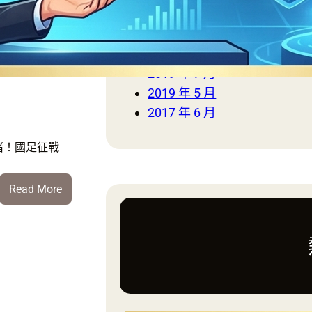
足征戰世
2019 年 12 月
盃：寫下
2019 年 11 月
2019 年 8 月
上最尷尬
2019 年 7 月
錄
2019 年 5 月
2017 年 6 月
睹！國足征戰
:
Read More
慘
不
忍
睹！
國
足
征