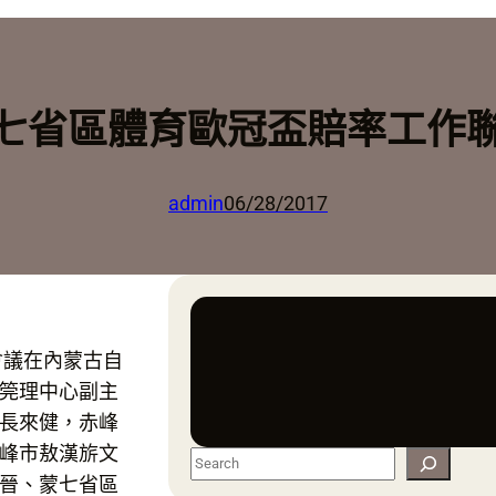
西部七省區體育歐冠盃賠率工作
admin
06/28/2017
會議在內蒙古自
筦理中心副主
長來健，赤峰
峰市敖漢旂文
S
晉、蒙七省區
e