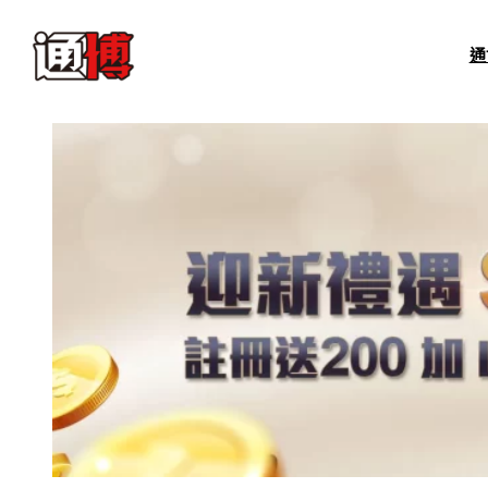
跳
至
通
主
要
內
容