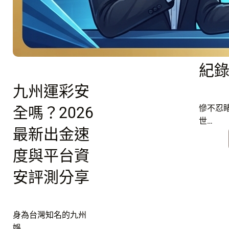
國
06/26
引
界
爆
D
史
組
紀
美
國
九州運彩安
vs
土
慘不忍
全嗎？2026
耳
世…
最新出金速
其
強
度與平台資
強
對
安評測分享
決
身為台灣知名的九州
娛…