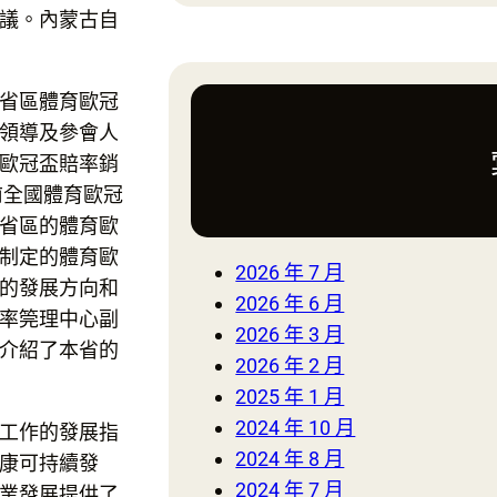
議。內蒙古自
a
。
r
c
省區體育歐冠
h
領導及參會人
歐冠盃賠率銷
前全國體育歐冠
省區的體育歐
制定的體育歐
2026 年 7 月
的發展方向和
2026 年 6 月
率筦理中心副
2026 年 3 月
介紹了本省的
2026 年 2 月
2025 年 1 月
2024 年 10 月
工作的發展指
2024 年 8 月
康可持續發
2024 年 7 月
業發展提供了