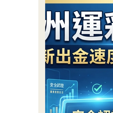
戰
世
界
盃：
寫
下
史
上
最
尷
尬
紀
錄