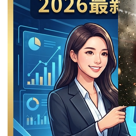
國 vs 土耳
其強強對決
美洲地主強碰星月軍
團…
:
Read More
美
洲
地
主
強
碰
星
月
軍
慘
團！