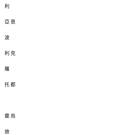
利
亞 恩
波
利 克
羅
托 都
靈 烏
迪