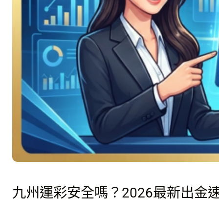
九州運彩安全嗎？2026最新出金