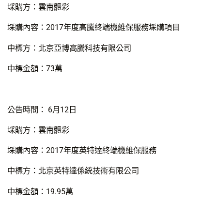
埰購方：雲南體彩
埰購內容：2017年度高騰終端機維保服務埰購項目
中標方：北京亞博高騰科技有限公司
中標金額：73萬
公告時間： 6月12日
埰購方：雲南體彩
埰購內容：2017年度英特達終端機維保服務
中標方：北京英特達係統技術有限公司
中標金額：19.95萬