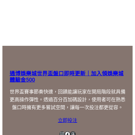
通博娛樂城世界盃盤口即時更新｜加入領娛樂城
體驗金500
世界盃賽事節奏快速，回饋能讓玩家在開局階段就具備
更高操作彈性。透過百分百加碼設計，使用者可在熟悉
盤口時擁有更多嘗試空間，讓每一次投注都更從容。
立即投注
Instagram
Facebook
Threads