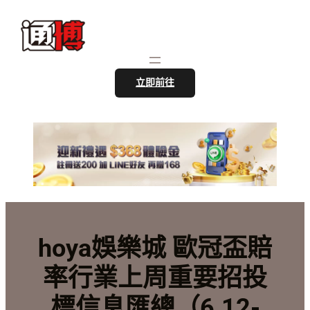
跳
至
主
要
立即前往
內
容
hoya娛樂城 歐冠盃賠
率行業上周重要招投
標信息匯總（6.12-