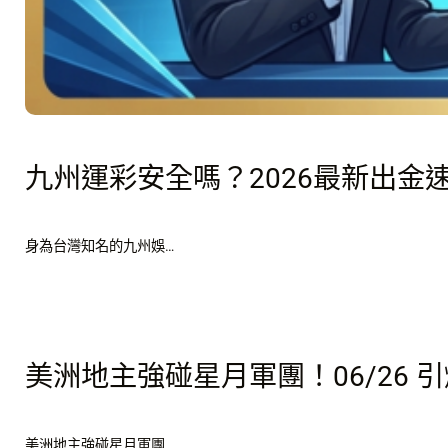
九州運彩安全嗎？2026最新出金
身為台灣知名的九州娛…
美洲地主強碰星月軍團！06/26 引爆
美洲地主強碰星月軍團…