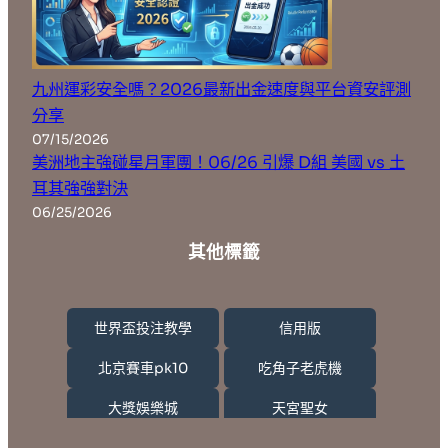
九州運彩安全嗎？2026最新出金速度與平台資安評測
分享
07/15/2026
美洲地主強碰星月軍團！06/26 引爆 D組 美國 vs 土
耳其強強對決
06/25/2026
其他標籤
世界盃投注教學
信用版
北京賽車pk10
吃角子老虎機
大獎娛樂城
天宮聖女
娛樂城
娛樂城優惠