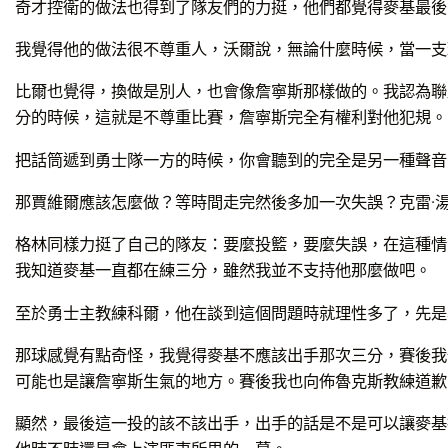
奇才控衛的做法也得到了隊友們的力挺，他們都覺得麥基最後
我覺得他的做法很不尊重人，沃爾說，無論什麼時候，當一支
比爾也覺得，換做是別人，也會像詹寧斯那樣做的。我認為聯
分的時候，這就是不尊重比賽，詹寧斯完全有權利對他犯規。
把話筒遞到勇士隊一方的時候，你會聽到的完全是另一種聲音
那賈維爾應該怎麼做？等時間走完然後多加一次失誤？克雷·
格林同樣力挺了自己的隊友：要麼投籃，要麼失誤，在這種情
我知道麥基一直都在練三分，雖然我並不支持他那麼做吧。
至於勇士主教練科爾，他在談到這個問題時就理性多了，先是
那球感覺有點奇怪，我覺得麥基不應該出手那次三分，賽後我
可能也是讓詹寧斯生氣的地方。賽後我也向佈魯克斯教練道歉
顯然，最後這一投的該不該出手，出手的話是不是可以讓麥基