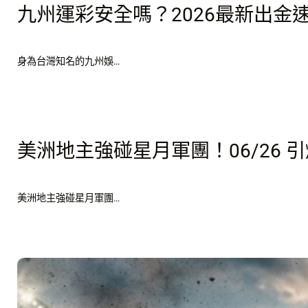
九州運彩安全嗎？2026最新出金
身為台灣知名的九州娛…
美洲地主強碰星月軍團！06/26 引爆
美洲地主強碰星月軍團…