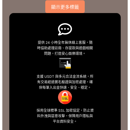
顯示更多標籤
娛樂城體驗金
娛樂城體驗金500
戰神賽特 通博送8888
玩運彩
現金版
老虎機
提供 24 小時全年無休線上客服，隨
老虎機攻略
老虎機遊戲
時協助處理註冊、存提款與遊戲相關
問題，打造安心娛樂環境。
老虎機遊戲全解析
通博娛樂城
運彩官網
香港六合彩
支援 USDT 與多元合法金流系統，所
有交易經過實名驗證與加密處理，確
保每筆入出金快速、安全、穩定。
採用全球標準 SSL 加密協定，防止資
料外洩與惡意攻擊，保障用戶隱私與
平台資料安全。