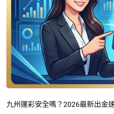
九州運彩安全嗎？2026最新出金