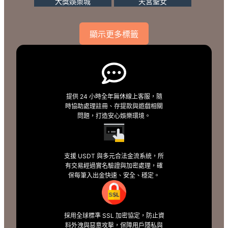
大獎娛樂城
天宮聖女
娛樂城
娛樂城優惠
顯示更多標籤
娛樂城體驗金
娛樂城體驗金500
戰神賽特 通博送8888
玩運彩
現金版
老虎機
提供 24 小時全年無休線上客服，隨
老虎機攻略
老虎機遊戲
時協助處理註冊、存提款與遊戲相關
問題，打造安心娛樂環境。
老虎機遊戲全解析
通博娛樂城
運彩官網
香港六合彩
支援 USDT 與多元合法金流系統，所
有交易經過實名驗證與加密處理，確
保每筆入出金快速、安全、穩定。
採用全球標準 SSL 加密協定，防止資
料外洩與惡意攻擊，保障用戶隱私與