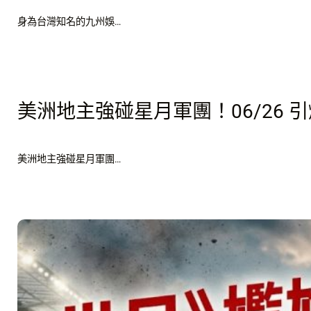
身為台灣知名的九州娛…
美洲地主強碰星月軍團！06/26 引爆
美洲地主強碰星月軍團…