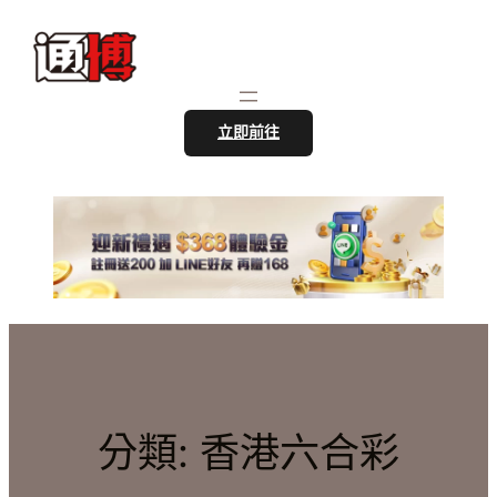
跳
至
主
要
立即前往
內
容
分類:
香港六合彩