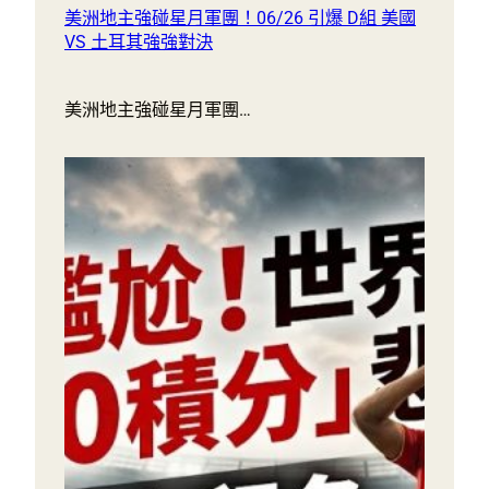
美洲地主強碰星月軍團！06/26 引爆 D組 美國
VS 土耳其強強對決
美洲地主強碰星月軍團…