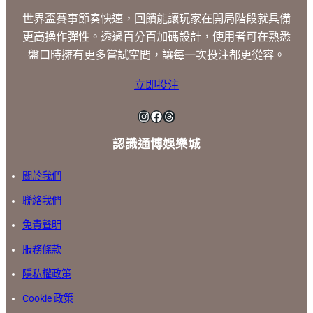
老虎機遊戲全解析
聚寶財神
世界盃賽事節奏快速，回饋能讓玩家在開局階段就具備
更高操作彈性。透過百分百加碼設計，使用者可在熟悉
財神娛樂
財神娛樂詐騙
盤口時擁有更多嘗試空間，讓每一次投注都更從容。
通博
通博傳票
立即投注
通博娛樂城
運彩報馬仔
Instagram
Facebook
Threads
運彩官網
香港六合彩
認識通博娛樂城
魔龍傳奇
關於我們
聯絡我們
免責聲明
服務條款
隱私權政策
Cookie 政策