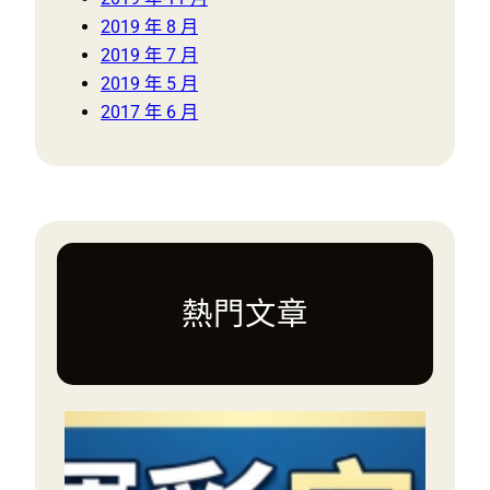
2019 年 8 月
2019 年 7 月
2019 年 5 月
2017 年 6 月
熱門文章