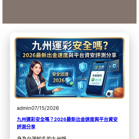
admin
07/15/2026
九州運彩安全嗎？2026最新出金速度與平台資安
評測分享
身為台灣知名的九州娛…