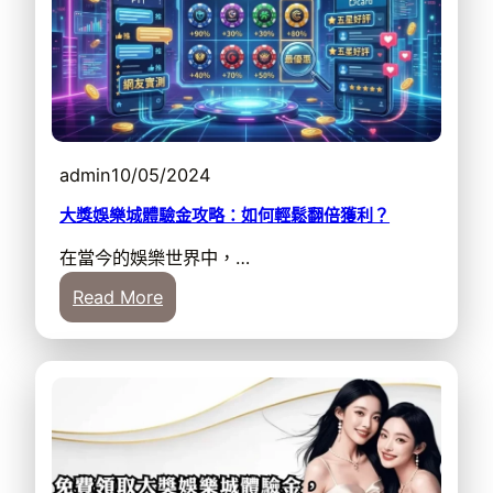
獎
日
娛
加
樂
贈
城
1
體
5
驗
%
admin
10/05/2024
金
讓
讓
大獎娛樂城體驗金攻略：如何輕鬆翻倍獲利？
你
你
天
在當今的娛樂世界中，…
在
天
:
Read More
家
都
大
秒
有
獎
變
爆
娛
富
分
樂
翁
機
城
！
會
體
！