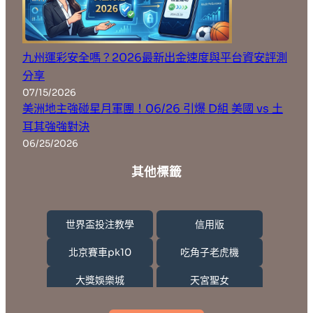
九州運彩安全嗎？2026最新出金速度與平台資安評測
分享
07/15/2026
美洲地主強碰星月軍團！06/26 引爆 D組 美國 vs 土
耳其強強對決
06/25/2026
其他標籤
世界盃投注教學
信用版
北京賽車pk10
吃角子老虎機
大獎娛樂城
天宮聖女
娛樂城
娛樂城優惠