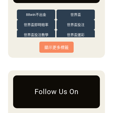
88win不出金
世界盃
世界盃即時賠率
世界盃投注
世界盃投注教學
世界盃運彩
九州娛樂app
九州娛樂城倒了
顯示更多標籤
九州運彩
信用版
優塔娛樂城
優塔德州
北京賽車pk10
吃角子老虎機
大獎娛樂城
天宮聖女
Follow Us On
娛樂城
娛樂城優惠
娛樂城體驗金
娛樂城體驗金500