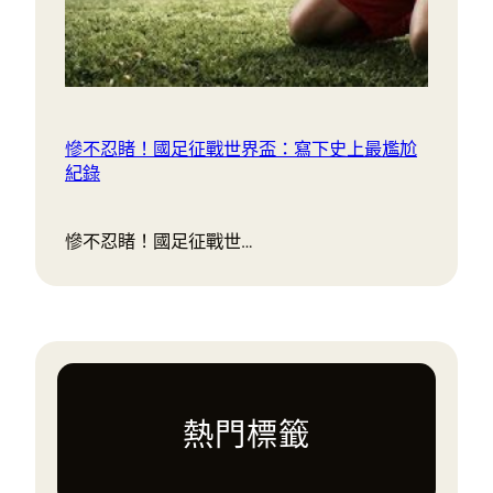
慘不忍睹！國足征戰世界盃：寫下史上最尷尬
紀錄
慘不忍睹！國足征戰世…
熱門標籤