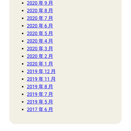
2020 年 9 月
2020 年 8 月
2020 年 7 月
2020 年 6 月
2020 年 5 月
2020 年 4 月
2020 年 3 月
2020 年 2 月
2020 年 1 月
2019 年 12 月
2019 年 11 月
2019 年 8 月
2019 年 7 月
2019 年 5 月
2017 年 6 月