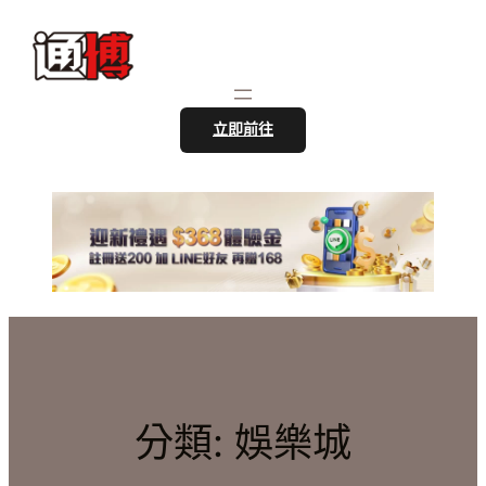
跳
至
主
要
立即前往
內
容
分類:
娛樂城