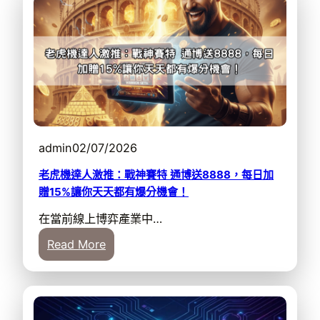
名
樂
8
城
8
倒
w
了
i
是
n
謠
的
言
虛
還
admin
02/07/2026
假
是
老虎機達人激推：戰神賽特 通博送8888，每日加
詐
事
贈15%讓你天天都有爆分機會！
騙
實
網
在當前線上博弈產業中…
？
站
官
:
Read More
方
老
最
虎
新
機
聲
達