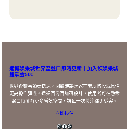
Instagram
Facebook
Threads
戰神賽特詐騙
戰神賽特 通博送8888
捕魚機
撲克 牌
歐冠盃投注教學
武財神娛樂城app
玩運彩
現金版
百家樂
美金盤口
老虎機
老虎機攻略
通博娛樂城世界盃盤口即時更新｜加入領娛樂城
老虎機教學
老虎機遊戲
體驗金500
老虎機遊戲全解析
聚寶財神
世界盃賽事節奏快速，回饋能讓玩家在開局階段就具備
更高操作彈性。透過百分百加碼設計，使用者可在熟悉
財神娛樂
財神娛樂詐騙
盤口時擁有更多嘗試空間，讓每一次投注都更從容。
通博
通博傳票
立即投注
通博娛樂城
運彩報馬仔
Instagram
Facebook
Threads