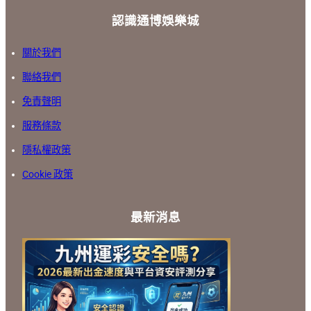
運彩官網
香港六合彩
認識通博娛樂城
魔龍傳奇
關於我們
聯絡我們
免責聲明
服務條款
隱私權政策
Cookie 政策
最新消息