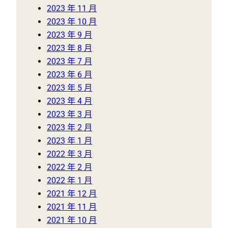
2023 年 11 月
熱
2023 年 10 月
化
2023 年 9 月
！
2023 年 8 月
2023 年 7 月
2023 年 6 月
2023 年 5 月
2023 年 4 月
2023 年 3 月
2023 年 2 月
2023 年 1 月
2022 年 3 月
2022 年 2 月
2022 年 1 月
2021 年 12 月
2021 年 11 月
2021 年 10 月