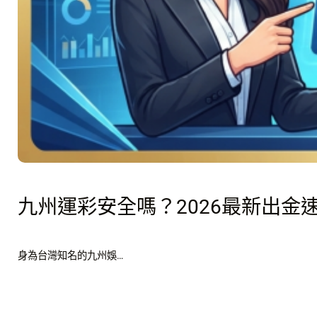
九州運彩安全嗎？2026最新出金
身為台灣知名的九州娛…