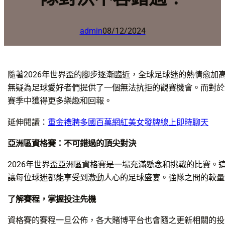
admin
08/12/2024
隨著2026年世界盃的腳步逐漸臨近，全球足球迷的熱情愈加
無疑為足球愛好者們提供了一個無法抗拒的觀賽機會。而對於
賽季中獲得更多樂趣和回報。
延伸閱讀：
重金禮聘多國百萬網紅美女發牌線上即時聊天
亞洲區資格賽：不可錯過的頂尖對決
2026年世界盃亞洲區資格賽是一場充滿懸念和挑戰的比賽
讓每位球迷都能享受到激動人心的足球盛宴。強隊之間的較量
了解賽程，掌握投注先機
資格賽的賽程一旦公佈，各大賭博平台也會隨之更新相關的投