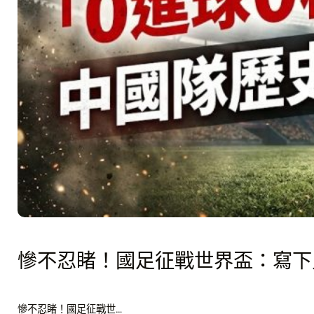
慘不忍睹！國足征戰世界盃：寫下
慘不忍睹！國足征戰世…