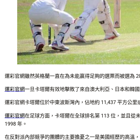
運彩官網雖然英格蘭一直在為未能贏得足夠的選票而被選為 20
運彩官網
一旦卡塔爾有效地擊敗了來自澳大利亞、日本和韓國
運彩官網卡塔爾位於中東波斯灣內，佔地約 11,437 平方公里或
運彩官網
在足球方面，卡塔爾在全球排名第 113 位，並
1998 年。
在反對派內部競爭的團體的主要擔憂之一是美國經歷的高溫，