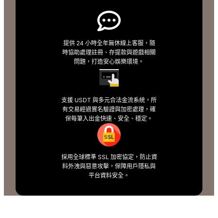
戰神賽特 通博送8888
玩運彩
現金版
老虎機
提供 24 小時全年無休線上客服，隨
老虎機攻略
老虎機遊戲
時協助處理註冊、存提款與遊戲相關
問題，打造安心娛樂環境。
老虎機遊戲全解析
通博娛樂城
運彩官網
香港六合彩
支援 USDT 與多元合法金流系統，所
有交易經過實名驗證與加密處理，確
保每筆入出金快速、安全、穩定。
採用全球標準 SSL 加密協定，防止資
料外洩與惡意攻擊，保障用戶隱私與
平台資料安全。