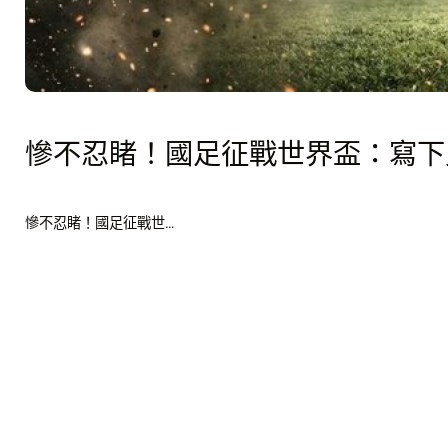
慘不忍睹！國足征戰世界盃：寫下
慘不忍睹！國足征戰世…