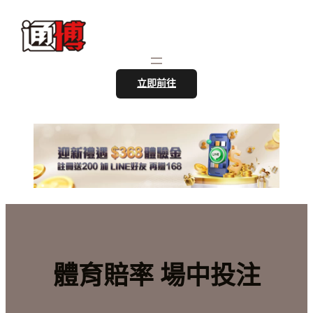
跳
至
主
要
立即前往
內
容
體育賠率 場中投注