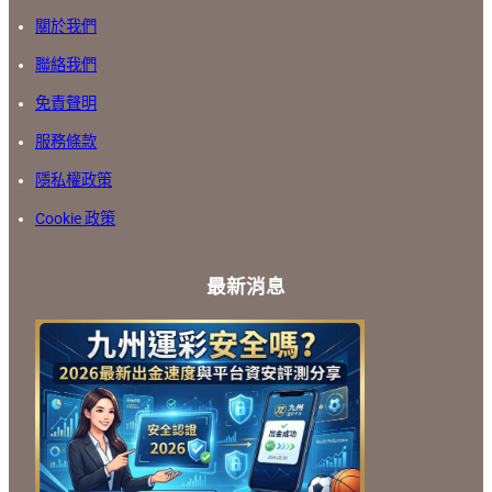
關於我們
聯絡我們
免責聲明
服務條款
隱私權政策
Cookie 政策
最新消息