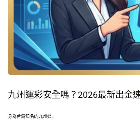
九州運彩安全嗎？2026最新出金
身為台灣知名的九州娛…