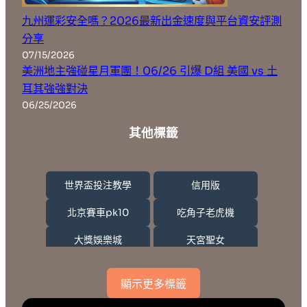
九州運彩安全嗎？2026最新出金速度與平台資安評測
分享
07/15/2026
美洲地主強碰星月軍團！06/26 引爆 D組 美國 vs 土
耳其強強對決
06/25/2026
其他標籤
世界盃投注教學
信用版
北京賽車pk10
吃角子老虎機
大獎娛樂城
天宮聖女
娛樂城
娛樂城優惠
顯示更多標籤
娛樂城體驗金
娛樂城體驗金500