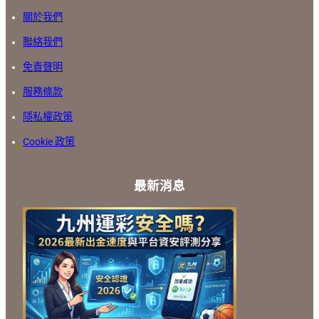
關於我們
聯絡我們
免責聲明
服務條款
隱私權政策
Cookie 政策
最新消息