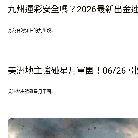
九州運彩安全嗎？2026最新出金
身為台灣知名的九州娛…
美洲地主強碰星月軍團！06/26 引爆
美洲地主強碰星月軍團…