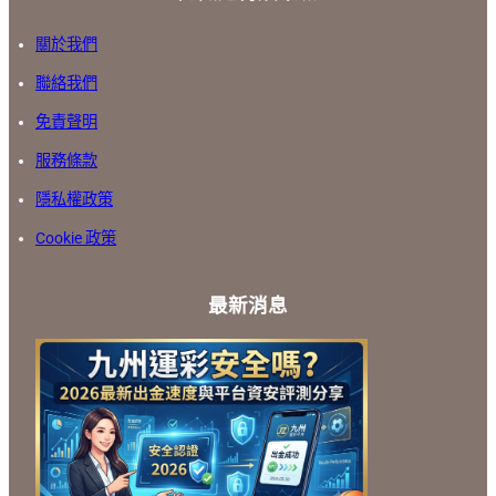
關於我們
聯絡我們
免責聲明
服務條款
隱私權政策
Cookie 政策
最新消息