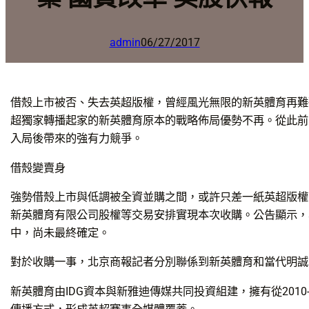
admin
06/27/2017
借殼上市被否、失去英超版權，曾經風光無限的新英體育再難
超獨家轉播起家的新英體育原本的戰略佈局優勢不再。從此前
入局後帶來的強有力競爭。
借殼變賣身
強勢借殼上市與低調被全資並購之間，或許只差一紙英超版權合同。根
新英體育有限公司股權等交易安排實現本次收購。公告顯示，
中，尚未最終確定。
對於收購一事，北京商報記者分別聯係到新英體育和當代明誠
新英體育由IDG資本與新雅迪傳媒共同投資組建，擁有從201