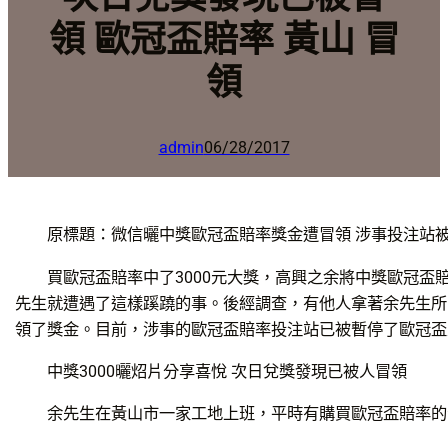
領 歐冠盃賠率 黃山 冒
領
admin
06/28/2017
原標題：微信曬中獎歐冠盃賠率獎金遭冒領 涉事投注站被
買歐冠盃賠率中了3000元大獎，高興之余將中獎歐冠盃賠
先生就遭遇了這樣蹊蹺的事。後經調查，有他人拿著余先生所
領了獎金。目前，涉事的歐冠盃賠率投注站已被暫停了歐冠盃賠
中獎3000曬炤片分享喜悅 次日兌獎發現已被人冒領
余先生在黃山市一家工地上班，平時有購買歐冠盃賠率的習慣