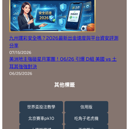
九州運彩安全嗎？2026最新出金速度與平台資安評測
分享
07/15/2026
美洲地主強碰星月軍團！06/26 引爆 D組 美國 vs 土
耳其強強對決
06/25/2026
其他標籤
世界盃投注教學
信用版
北京賽車pk10
吃角子老虎機