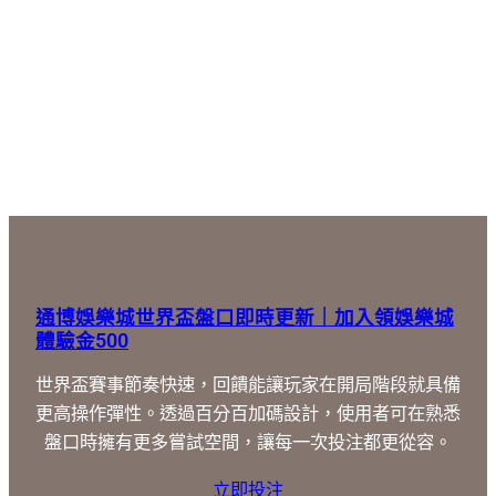
通博娛樂城世界盃盤口即時更新｜加入領娛樂城
體驗金500
世界盃賽事節奏快速，回饋能讓玩家在開局階段就具備
更高操作彈性。透過百分百加碼設計，使用者可在熟悉
盤口時擁有更多嘗試空間，讓每一次投注都更從容。
立即投注