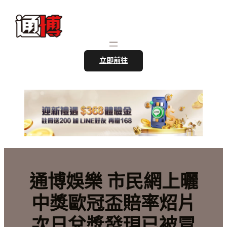
跳
至
主
要
立即前往
內
容
通博娛樂 市民網上曬
中獎歐冠盃賠率炤片
次日兌獎發現已被冒