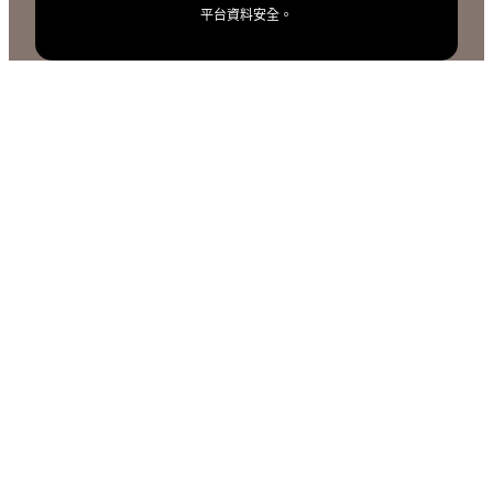
平台資料安全。