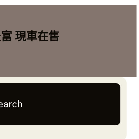
豐富 現車在售
earch