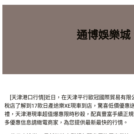
通博娛樂城 
[天津港口行情]近日，在天津平行歐冠國際貿易有限公
稅店了解到17款日產途樂XE現車到店，驚喜低價優惠
禮，天津港現車超值爆惠限時秒殺，配真豐富手續正規
多優惠信息請緻電商家，為您提供最新最快的行情。