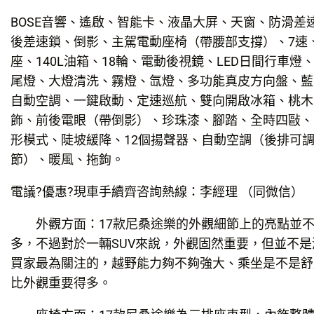
BOSE音響、遙啟、智能卡、液晶大屏、天窗、防滑差
後差速鎖、倒影、主駕電動座椅（帶腰部支撐）、7速
座、140L油箱、18輪、電動後視鏡、LED日間行車燈、
尾燈、大燈清洗、霧燈、氙燈、多功能真皮方向盤、藍
自動空調、一鍵啟動、定速巡航、雙向開啟冰箱、桃木
飾、前後電眼（帶倒影）、珍珠漆、腳踏、全時四敺、
形模式、陡坡緩降、12個揚聲器、自動空調（後排可
節）、暖風、拖鉤。
電議?優惠?現車手續齊咨詢熱線：李經理 （同微信）
外觀方面：17款尼桑途樂的外觀細節上的亮點並不
多，不過對於一輛SUV來說，外觀固然重要，但並不是
買家最為關注的，越野能力夠不夠強大、乘坐是不是舒
比外觀重要得多。