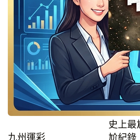
美洲地主強碰星月
軍團…
:
Read More
美
洲
地
主
強
慘不忍
碰
星
睹！國
月
軍
征戰世
團！
盃：寫
06/26
引
史上最
爆
D
九州運彩
尬紀錄