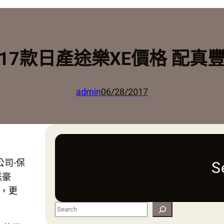
17款日產途樂XE價格 配真
admin
06/28/2017
司-保
S
送豪
，更
S
e