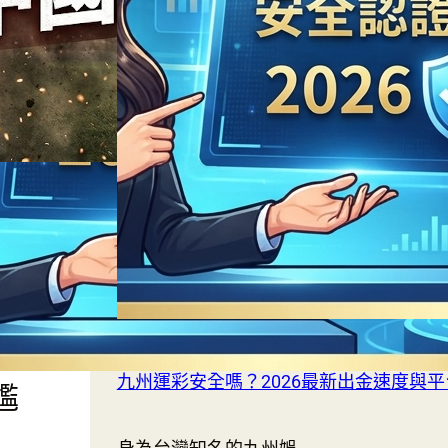
足
界
下
九州運彩安全嗎？2026最新出金速度與
尷