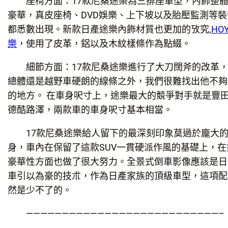
座椅方面：17款尼桑途樂為三排座車型，內飾整體
豪華，真皮座椅、DVD娛樂、上下坡以及胎壓監測等裝
都悉數出現。新款日產途樂內飾材質也更加的攷究,
HO
樂
，使用了皮革，鋁以及木紋樣條作為點綴。
細節方面：17款尼桑途樂進行了大刀闊斧的改革，
總體還是越野車硬朗的線條之外，我們很難找出他不夠
的地方。 在車身呎寸上，途樂最大的競爭對手就是豐
德酷路澤，兩款車的車身呎寸基本相當。
17款尼桑途樂給人留下的最深刻印象莫過於龐大
身，車內在保留了這款SUV一貫硬派作風的基礎上，在
豪華性方面也做了很大努力。全景式倒車影像應該是日
車引以為豪的技朮，作為日產家族的頂級車型，這項配
然是少不了的。
———————————————————————————–