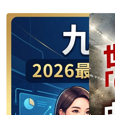
美洲地主
強碰星月
軍團！
06/26 引
爆 D組 美
國 vs 土耳
其強強對
決