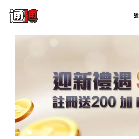
跳
至
通
主
要
內
容