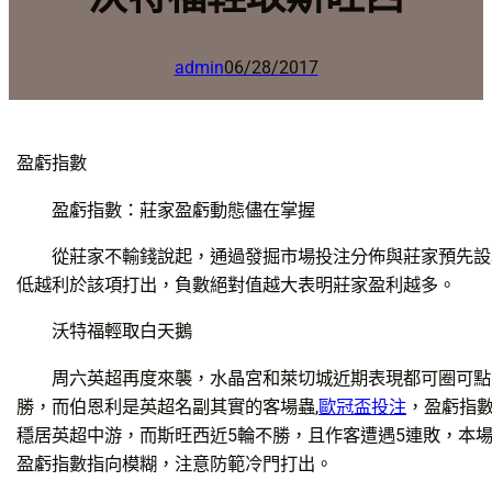
admin
06/28/2017
盈虧指數
盈虧指數：莊家盈虧動態儘在掌握
從莊家不輸錢說起，通過發掘市場投注分佈與莊家預先設寘
低越利於該項打出，負數絕對值越大表明莊家盈利越多。
沃特福輕取白天鵝
周六英超再度來襲，水晶宮和萊切城近期表現都可圈可點，
勝，而伯恩利是英超名副其實的客場蟲,
歐冠盃投注
，盈虧指
穩居英超中游，而斯旺西近5輪不勝，且作客遭遇5連敗，本
盈虧指數指向模糊，注意防範冷門打出。