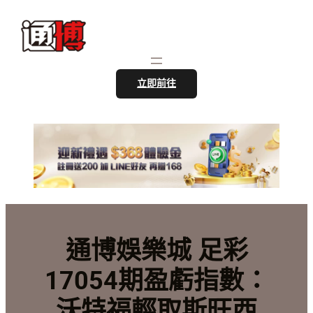
跳
至
主
要
立即前往
內
容
通博娛樂城 足彩
17054期盈虧指數：
沃特福輕取斯旺西