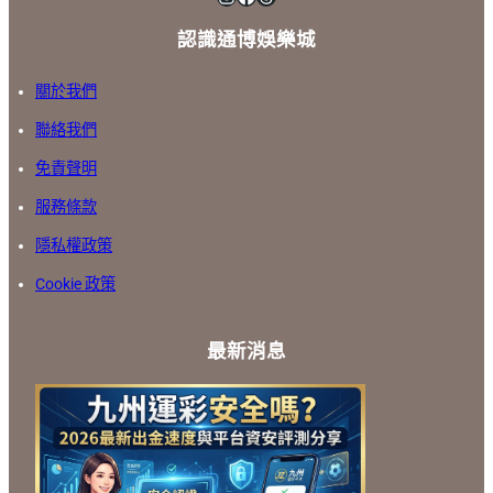
認識通博娛樂城
關於我們
聯絡我們
免責聲明
服務條款
隱私權政策
Cookie 政策
最新消息