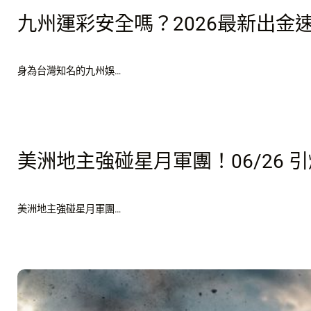
九州運彩安全嗎？2026最新出金
身為台灣知名的九州娛…
美洲地主強碰星月軍團！06/26 引爆
美洲地主強碰星月軍團…