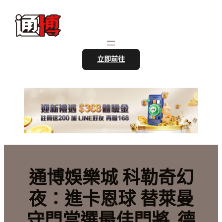
跳
至
主
要
立即前往
內
容
通博娛樂城 科勒奇幻
夜：進卡恩球 替萊曼
守門當選最佳門將_德