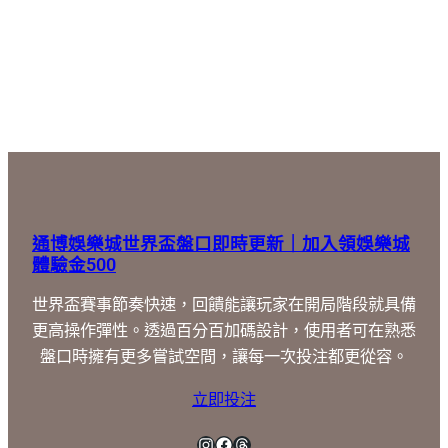
通博娛樂城世界盃盤口即時更新｜加入領娛樂城
體驗金500
世界盃賽事節奏快速，回饋能讓玩家在開局階段就具備
更高操作彈性。透過百分百加碼設計，使用者可在熟悉
盤口時擁有更多嘗試空間，讓每一次投注都更從容。
立即投注
Instagram
Facebook
Threads