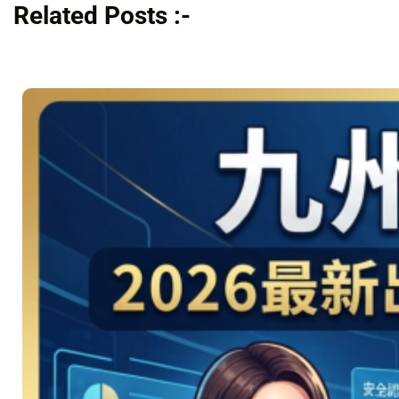
Related Posts :-