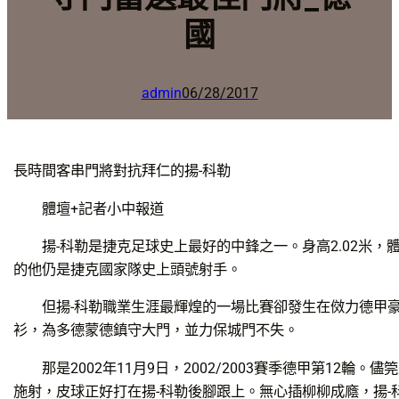
國
admin
06/28/2017
長時間客串門將對抗拜仁的揚-科勒
體壇+記者小中報道
揚-科勒是捷克足球史上最好的中鋒之一。身高2.02米，體重1
的他仍是捷克國家隊史上頭號射手。
但揚-科勒職業生涯最輝煌的一場比賽卻發生在傚力德甲豪門
衫，為多德蒙德鎮守大門，並力保城門不失。
那是2002年11月9日，2002/2003賽季德甲第12
施射，皮球正好打在揚-科勒後腳跟上。無心插柳柳成廕，揚-